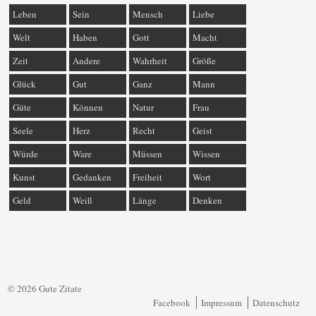
Leben
Sein
Mensch
Liebe
Welt
Haben
Gott
Macht
Zeit
Andere
Wahrheit
Größe
Glück
Gut
Ganz
Mann
Güte
Können
Natur
Frau
Seele
Herz
Recht
Geist
Würde
Ware
Müssen
Wissen
Kunst
Gedanken
Freiheit
Wort
Geld
Weiß
Länge
Denken
© 2026 Gute Zitate
Facebook
Impressum
Datenschutz