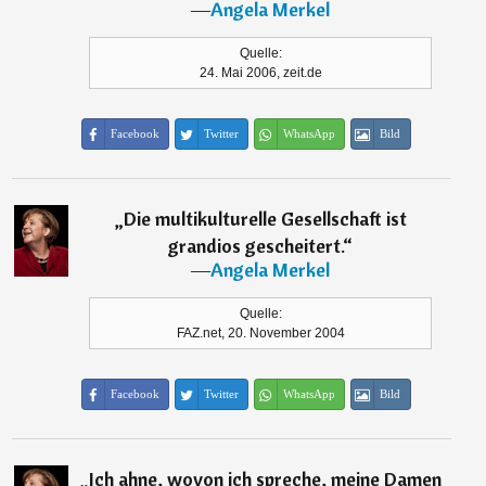
―
Angela Merkel
Quelle:
24. Mai 2006, zeit.de
Facebook
Twitter
WhatsApp
Bild
„
Die multikulturelle Gesellschaft ist
grandios gescheitert.
“
―
Angela Merkel
Quelle:
FAZ.net, 20. November 2004
Facebook
Twitter
WhatsApp
Bild
„
Ich ahne, wovon ich spreche, meine Damen