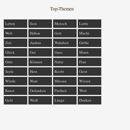
Top-Themen
Leben
Sein
Mensch
Liebe
Welt
Haben
Gott
Macht
Zeit
Andere
Wahrheit
Größe
Glück
Gut
Ganz
Mann
Güte
Können
Natur
Frau
Seele
Herz
Recht
Geist
Würde
Ware
Müssen
Wissen
Kunst
Gedanken
Freiheit
Wort
Geld
Weiß
Länge
Denken