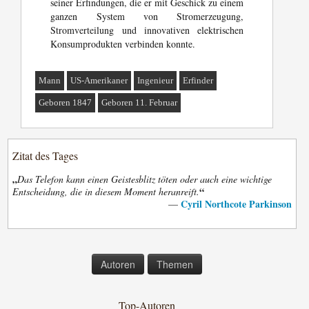
seiner Erfindungen, die er mit Geschick zu einem
ganzen System von Stromerzeugung,
Stromverteilung und innovativen elektrischen
Konsumprodukten verbinden konnte.
Mann
US-Amerikaner
Ingenieur
Erfinder
Geboren 1847
Geboren 11. Februar
Zitat des Tages
„
Das Telefon kann einen Geistesblitz töten oder auch eine wichtige
“
Entscheidung, die in diesem Moment heranreift.
Cyril Northcote Parkinson
—
Autoren
Themen
Top-Autoren