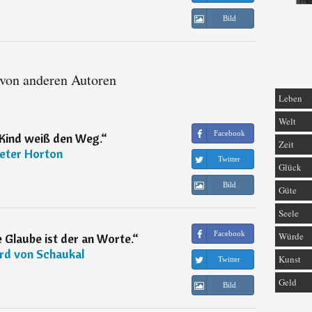
Bild
 von anderen Autoren
Leben
Welt
Facebook
 Kind weiß den Weg.
“
Zeit
eter Horton
Twitter
Glück
Bild
Güte
Seele
Facebook
Würde
 Glaube ist der an Worte.
“
rd von Schaukal
Kunst
Twitter
Geld
Bild