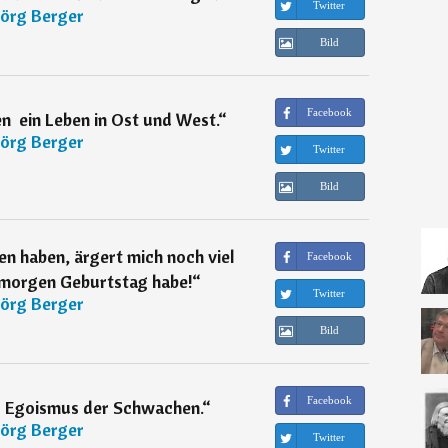
Twitter
Jörg Berger
Bild
Facebook
  ein Leben in Ost und West.
“
Jörg Berger
Twitter
Bild
en haben, ärgert mich noch viel
Facebook
h morgen Geburtstag habe!
“
Twitter
Jörg Berger
Bild
Facebook
er Egoismus der Schwachen.
“
Jörg Berger
Twitter