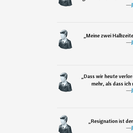
―
„
Meine zwei Halbzeiten
―
„
Dass wir heute verlor
mehr, als dass ic
―
„
Resignation ist d
―