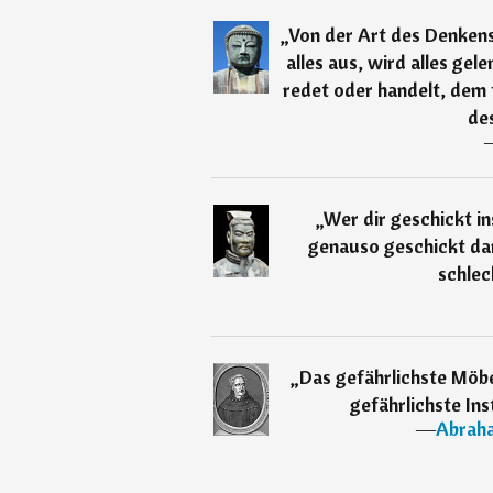
„
Von der Art des Denkens
alles aus, wird alles gel
redet oder handelt, dem 
des
„
Wer dir geschickt in
genauso geschickt dar
schlec
„
Das gefährlichste Möbe
gefährlichste Ins
―
Abraha