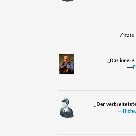
Zitate
„
Das innere
―
P
„
Der verbreitetste
―
Richa