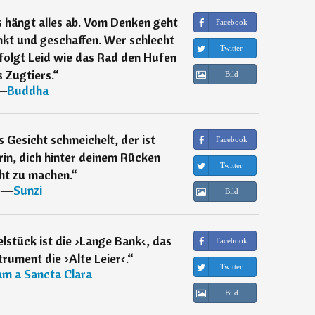
 hängt alles ab. Vom Denken geht
Facebook
enkt und geschaffen. Wer schlecht
Twitter
folgt Leid wie das Rad den Hufen
 Zugtiers.
“
Bild
―
Buddha
s Gesicht schmeichelt, der ist
Facebook
in, dich hinter deinem Rücken
Twitter
ht zu machen.
“
―
Sunzi
Bild
lstück ist die ›Lange Bank‹, das
Facebook
trument die ›Alte Leier‹.
“
Twitter
m a Sancta Clara
Bild