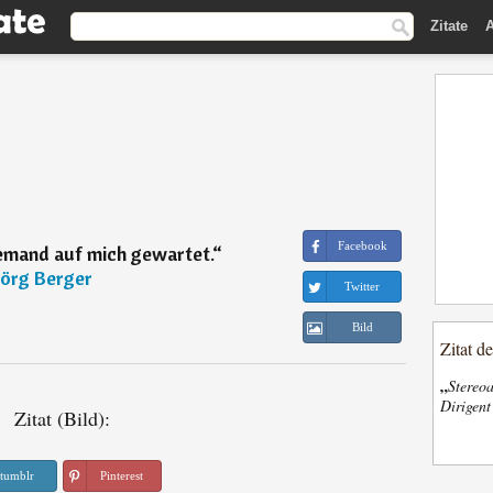
Zitate
A
Facebook
emand auf mich gewartet.
“
Jörg Berger
Twitter
Bild
Zitat d
„
Stereoa
Dirigen
Zitat (Bild):
tumblr
Pinterest