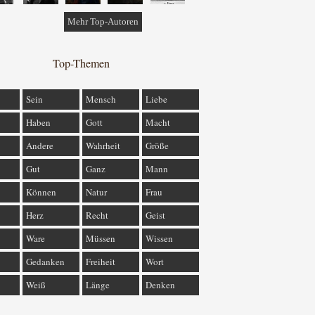
Mehr Top-Autoren
Top-Themen
Sein
Mensch
Liebe
Haben
Gott
Macht
Andere
Wahrheit
Größe
Gut
Ganz
Mann
Können
Natur
Frau
Herz
Recht
Geist
Ware
Müssen
Wissen
Gedanken
Freiheit
Wort
Weiß
Länge
Denken