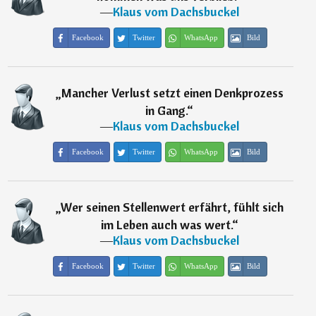
―
Klaus vom Dachsbuckel
Facebook
Twitter
WhatsApp
Bild
„
Mancher Verlust setzt einen Denkprozess
in Gang.
“
―
Klaus vom Dachsbuckel
Facebook
Twitter
WhatsApp
Bild
„
Wer seinen Stellenwert erfährt, fühlt sich
im Leben auch was wert.
“
―
Klaus vom Dachsbuckel
Facebook
Twitter
WhatsApp
Bild