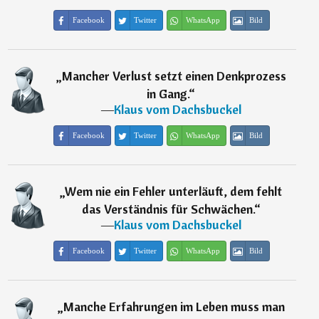
Facebook
Twitter
WhatsApp
Bild
„
Mancher Verlust setzt einen Denkprozess
in Gang.
“
―
Klaus vom Dachsbuckel
Facebook
Twitter
WhatsApp
Bild
„
Wem nie ein Fehler unterläuft, dem fehlt
das Verständnis für Schwächen.
“
―
Klaus vom Dachsbuckel
Facebook
Twitter
WhatsApp
Bild
„
Manche Erfahrungen im Leben muss man