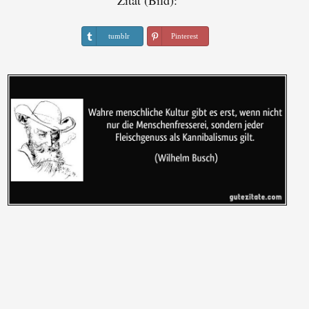
Zitat (Bild):
tumblr
Pinterest