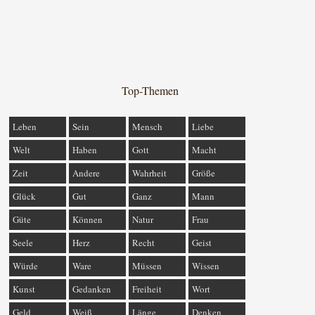
Top-Themen
Leben
Sein
Mensch
Liebe
Welt
Haben
Gott
Macht
Zeit
Andere
Wahrheit
Größe
Glück
Gut
Ganz
Mann
Güte
Können
Natur
Frau
Seele
Herz
Recht
Geist
Würde
Ware
Müssen
Wissen
Kunst
Gedanken
Freiheit
Wort
Geld
Weiß
Länge
Denken