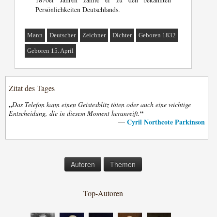
Persönlichkeiten Deutschlands.
Mann
Deutscher
Zeichner
Dichter
Geboren 1832
Geboren 15. April
Zitat des Tages
„
Das Telefon kann einen Geistesblitz töten oder auch eine wichtige
“
Entscheidung, die in diesem Moment heranreift.
Cyril Northcote Parkinson
—
Autoren
Themen
Top-Autoren