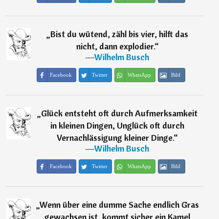
„
Bist du wütend, zähl bis vier, hilft das
nicht, dann explodier.
“
―
Wilhelm Busch
Facebook
Twitter
WhatsApp
Bild
„
Glück entsteht oft durch Aufmerksamkeit
in kleinen Dingen, Unglück oft durch
Vernachlässigung kleiner Dinge.
“
―
Wilhelm Busch
Facebook
Twitter
WhatsApp
Bild
„
Wenn über eine dumme Sache endlich Gras
gewachsen ist, kommt sicher ein Kamel