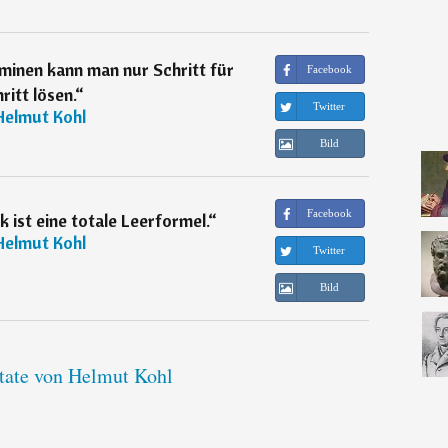
minen kann man nur Schritt für
Facebook
ritt lösen.
“
Twitter
Helmut Kohl
Bild
Facebook
k ist eine totale Leerformel.
“
Helmut Kohl
Twitter
Bild
itate von Helmut Kohl