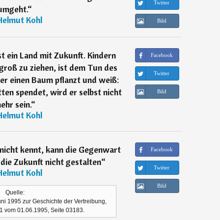
Twitter
umgeht.
“
Helmut Kohl
Bild
st ein Land mit Zukunft. Kindern
Facebook
groß zu ziehen, ist dem Tun des
Twitter
der einen Baum pflanzt und weiß:
en spendet, wird er selbst nicht
Bild
ehr sein.
“
Helmut Kohl
nicht kennt, kann die Gegenwart
Facebook
die Zukunft nicht gestalten
“
Twitter
Helmut Kohl
Bild
Quelle:
ni 1995 zur Geschichte der Vertreibung,
41 vom 01.06.1995, Seite 03183.