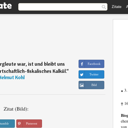
Zitate
A
rgleute war, ist und bleibt uns
Facebook
rtschaftlich-fiskalisches Kalkül.
“
Twitter
Helmut Kohl
Bild
3.
*
16
†
Zitat (Bild):
Biog
ehem
tumblr
Pinterest
von 