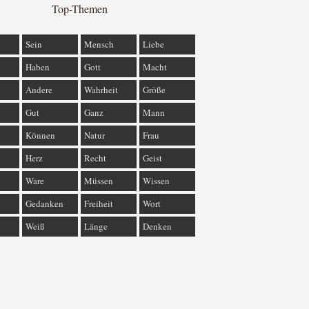
Top-Themen
Sein
Mensch
Liebe
Haben
Gott
Macht
Andere
Wahrheit
Größe
Gut
Ganz
Mann
Können
Natur
Frau
Herz
Recht
Geist
Ware
Müssen
Wissen
Gedanken
Freiheit
Wort
Weiß
Länge
Denken