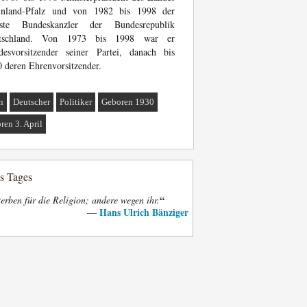
inland-Pfalz und von 1982 bis 1998 der
hste Bundeskanzler der Bundesrepublik
tschland. Von 1973 bis 1998 war er
desvorsitzender seiner Partei, danach bis
 deren Ehrenvorsitzender.
n
Deutscher
Politiker
Geboren 1930
ren 3. April
es Tages
“
terben für die Religion; andere wegen ihr.
Hans Ulrich Bänziger
—