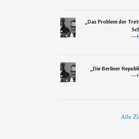
„
Das Problem der Tret
Sch
―
„
Die Berliner Republi
―
Alle Z