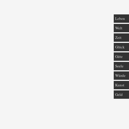
Leben
Welt
Zeit
Glück
Güte
Seele
Würde
Kunst
Geld