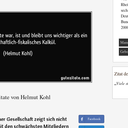
Rhe
sec
Deu
Bun
2000
Man
Gebo
Zitat d
„
Viele s
tate von Helmut Kohl
er Gesellschaft zeigt sich nicht
Facebook
mit den schwächsten Mitgliedern