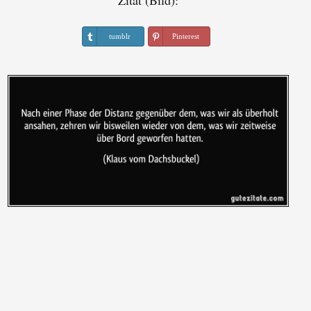
Zitat (Bild):
tumblr
Pinterest