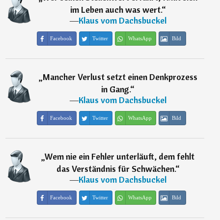
im Leben auch was wert.
“
―
Klaus vom Dachsbuckel
Facebook
Twitter
WhatsApp
Bild
„
Mancher Verlust setzt einen Denkprozess
in Gang.
“
―
Klaus vom Dachsbuckel
Facebook
Twitter
WhatsApp
Bild
„
Wem nie ein Fehler unterläuft, dem fehlt
das Verständnis für Schwächen.
“
―
Klaus vom Dachsbuckel
Facebook
Twitter
WhatsApp
Bild