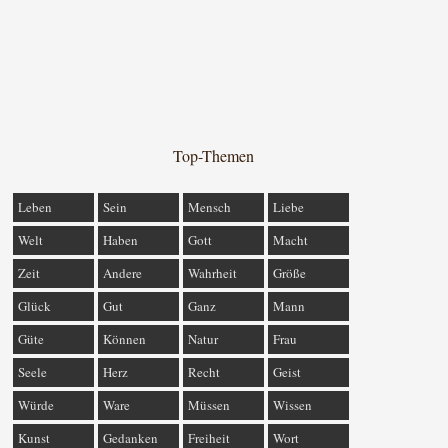
Top-Themen
Leben
Sein
Mensch
Liebe
Welt
Haben
Gott
Macht
Zeit
Andere
Wahrheit
Größe
Glück
Gut
Ganz
Mann
Güte
Können
Natur
Frau
Seele
Herz
Recht
Geist
Würde
Ware
Müssen
Wissen
Kunst
Gedanken
Freiheit
Wort