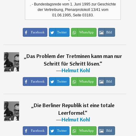
. - Bundestagsrede vom 1. Juni 1995 zur Geschichte
der Vertreibung, Plenarprotokoll 13/41 vom
01.06.1995, Seite 03183.
Facebook
Twitter
WhatsApp
Bild
„
Das Problem der Tretminen kann man nur
Schritt für Schritt lösen.
“
―
Helmut Kohl
Facebook
Twitter
WhatsApp
Bild
„
Die Berliner Republik ist eine totale
Leerformel.
“
―
Helmut Kohl
Facebook
Twitter
WhatsApp
Bild