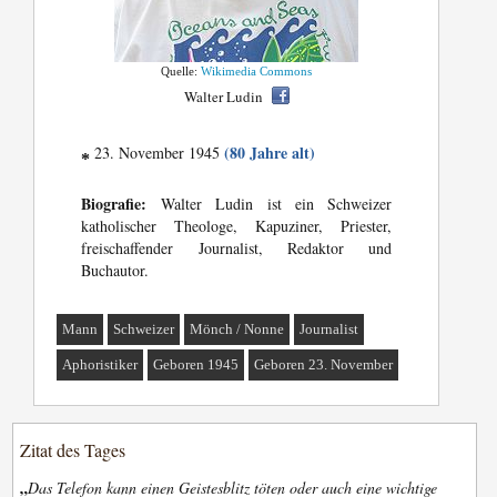
Quelle:
Wikimedia Commons
Walter Ludin
(80 Jahre alt)
23. November 1945
*
Biografie:
Walter Ludin ist ein Schweizer
katholischer Theologe, Kapuziner, Priester,
freischaffender Journalist, Redaktor und
Buchautor.
Mann
Schweizer
Mönch / Nonne
Journalist
Aphoristiker
Geboren 1945
Geboren 23. November
Zitat des Tages
„
Das Telefon kann einen Geistesblitz töten oder auch eine wichtige