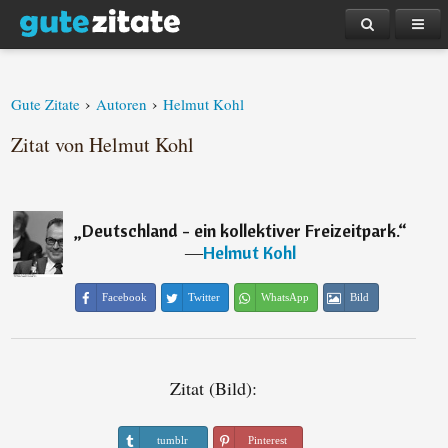
›
›
Gute Zitate
Autoren
Helmut Kohl
Zitat von Helmut Kohl
„
Deutschland - ein kollektiver Freizeitpark.
“
―
Helmut Kohl
Facebook
Twitter
WhatsApp
Bild
Zitat (Bild):
tumblr
Pinterest