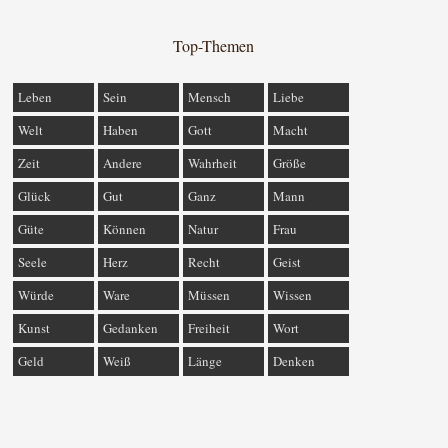
Top-Themen
Leben
Sein
Mensch
Liebe
Welt
Haben
Gott
Macht
Zeit
Andere
Wahrheit
Größe
Glück
Gut
Ganz
Mann
Güte
Können
Natur
Frau
Seele
Herz
Recht
Geist
Würde
Ware
Müssen
Wissen
Kunst
Gedanken
Freiheit
Wort
Geld
Weiß
Länge
Denken