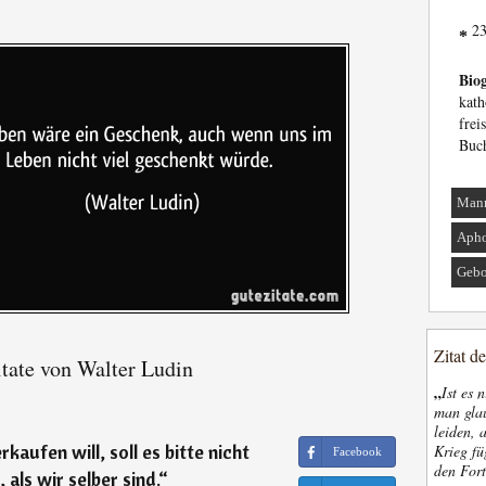
23
*
Biog
kat
fre
Buch
Man
Apho
Gebo
Zitat d
tate von Walter Ludin
„
Ist es 
man glau
leiden, 
aufen will, soll es bitte nicht
Krieg fü
Facebook
den Fort
als wir selber sind.
“