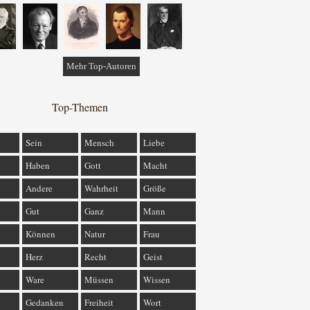
Mehr Top-Autoren
Top-Themen
Sein
Mensch
Liebe
Haben
Gott
Macht
Andere
Wahrheit
Größe
Gut
Ganz
Mann
Können
Natur
Frau
Herz
Recht
Geist
Ware
Müssen
Wissen
Gedanken
Freiheit
Wort