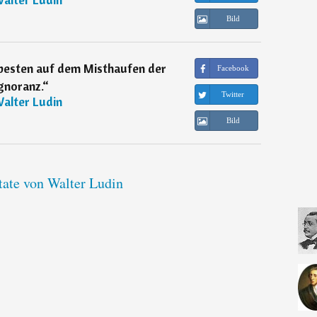
Bild
besten auf dem Misthaufen der
Facebook
gnoranz.
“
Twitter
alter Ludin
Bild
tate von Walter Ludin