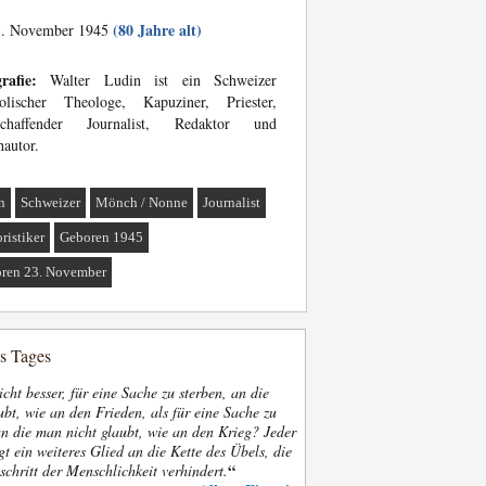
(80 Jahre alt)
. November 1945
rafie:
Walter Ludin ist ein Schweizer
holischer Theologe, Kapuziner, Priester,
ischaffender Journalist, Redaktor und
autor.
n
Schweizer
Mönch / Nonne
Journalist
ristiker
Geboren 1945
ren 23. November
es Tages
nicht besser, für eine Sache zu sterben, an die
bt, wie an den Frieden, als für eine Sache zu
an die man nicht glaubt, wie an den Krieg? Jeder
gt ein weiteres Glied an die Kette des Übels, die
“
schritt der Menschlichkeit verhindert.