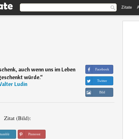
Zitate
A
schenk, auch wenn uns im Leben
Facebook
 geschenkt würde.
“
Twitter
alter Ludin
Bild
Zitat (Bild):
tumblr
Pinterest