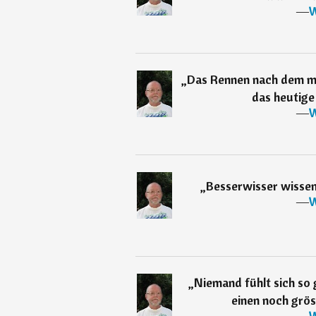
―
W
„
Das Rennen nach dem mo
das heutige
―
W
„
Besserwisser wissen 
―
W
„
Niemand fühlt sich so
einen noch grös
―
W