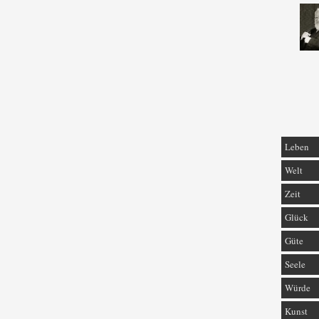
Leben
Welt
Zeit
Glück
Güte
Seele
Würde
Kunst