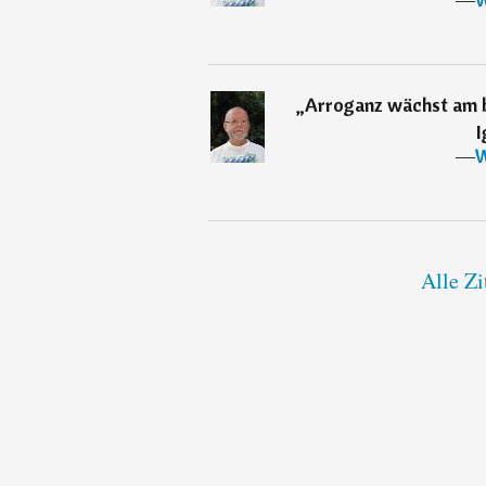
„
Arroganz wächst am 
I
―
W
Alle Zi