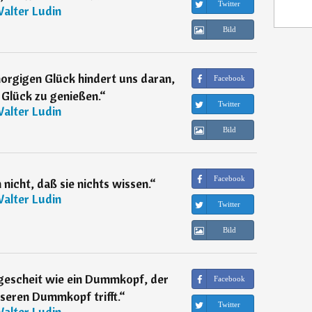
Twitter
alter Ludin
Bild
rgigen Glück hindert uns daran,
Facebook
 Glück zu genießen.
“
Twitter
alter Ludin
Bild
Facebook
nicht, daß sie nichts wissen.
“
alter Ludin
Twitter
Bild
 gescheit wie ein Dummkopf, der
Facebook
seren Dummkopf trifft.
“
Twitter
alter Ludin