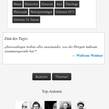
Mann
Deutscher
Franzose
Arzt
Theologe
Philosoph
Nobelpreisträger
Geboren 1875
Geboren 14. Januar
Zitat des Tages
„
Stereoanlagen treiben alles auseinander, was der Dirigent mühsam
“
zusammengewinkt hat.
Wolfram Weidner
—
Autoren
Themen
Top-Autoren