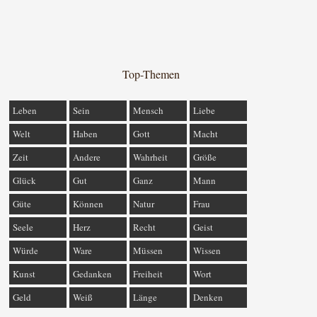
Top-Themen
Leben
Sein
Mensch
Liebe
Welt
Haben
Gott
Macht
Zeit
Andere
Wahrheit
Größe
Glück
Gut
Ganz
Mann
Güte
Können
Natur
Frau
Seele
Herz
Recht
Geist
Würde
Ware
Müssen
Wissen
Kunst
Gedanken
Freiheit
Wort
Geld
Weiß
Länge
Denken