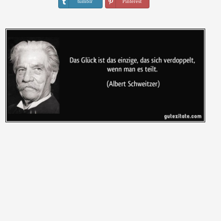
tumblr
Pinterest