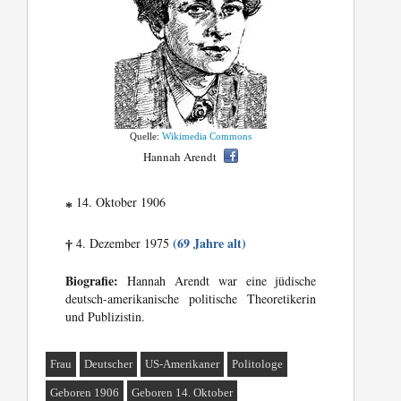
Quelle:
Wikimedia Commons
Hannah Arendt
14. Oktober 1906
*
(69 Jahre alt)
4. Dezember 1975
†
Biografie:
Hannah Arendt war eine jüdische
deutsch-amerikanische politische Theoretikerin
und Publizistin.
Frau
Deutscher
US-Amerikaner
Politologe
Geboren 1906
Geboren 14. Oktober