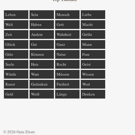
Leben
Sein
Mensch
Liebe
Welt
Haben
Gott
Macht
Zeit
Andere
Wahrheit
Größe
Glück
Gut
Ganz
Mann
Güte
Können
Natur
Frau
Seele
Herz
Recht
Geist
Würde
Ware
Müssen
Wissen
Kunst
Gedanken
Freiheit
Wort
Geld
Weiß
Länge
Denken
© 2026 Gute Zitate