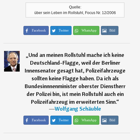
Quelle:
über sein Leben im Rollstuhl, Focus Nr. 12/2006
Facebook
Twitter
WhatsApp
Bild
„
Und an meinen Rollstuhl mache ich keine
Deutschland-Flagge, weil der Berliner
Innensenator gesagt hat, Polizeifahrzeuge
sollten keine Flagge haben. Da ich als
Bundesinnnenminister oberster Dienstherr
der Polizei bin, ist mein Rollstuhl auch ein
Polizeifahrzeug im erweiterten Sinn.
“
―
Wolfgang Schäuble
Facebook
Twitter
WhatsApp
Bild