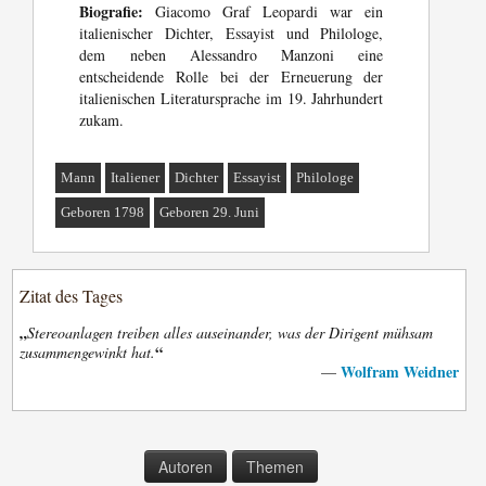
Biografie:
Giacomo Graf Leopardi war ein
italienischer Dichter, Essayist und Philologe,
dem neben Alessandro Manzoni eine
entscheidende Rolle bei der Erneuerung der
italienischen Literatursprache im 19. Jahrhundert
zukam.
Mann
Italiener
Dichter
Essayist
Philologe
Geboren 1798
Geboren 29. Juni
Zitat des Tages
„
Stereoanlagen treiben alles auseinander, was der Dirigent mühsam
“
zusammengewinkt hat.
Wolfram Weidner
—
Autoren
Themen