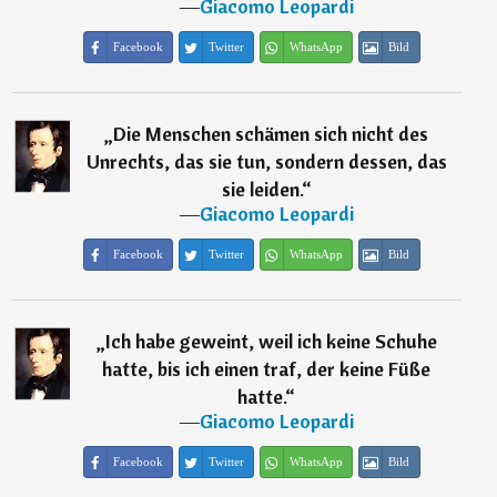
―
Giacomo Leopardi
Facebook
Twitter
WhatsApp
Bild
„
Die Menschen schämen sich nicht des
Unrechts, das sie tun, sondern dessen, das
sie leiden.
“
―
Giacomo Leopardi
Facebook
Twitter
WhatsApp
Bild
„
Ich habe geweint, weil ich keine Schuhe
hatte, bis ich einen traf, der keine Füße
hatte.
“
―
Giacomo Leopardi
Facebook
Twitter
WhatsApp
Bild