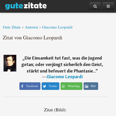
›
›
Gute Zitate
Autoren
Giacomo Leopardi
Zitat von Giacomo Leopardi
„
Die Einsamkeit tut fast, was die Jugend
getan; oder verjüngt sicherlich den Geist,
stärkt und befeuert die Phantasie...
“
―
Giacomo Leopardi
Facebook
Twitter
WhatsApp
Bild
Zitat (Bild):