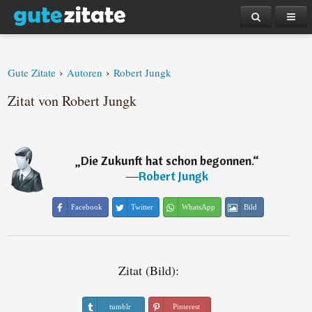
›
›
Gute Zitate
Autoren
Robert Jungk
Zitat von Robert Jungk
„
Die Zukunft hat schon begonnen.
“
―
Robert Jungk
Facebook
Twitter
WhatsApp
Bild
Zitat (Bild):
tumblr
Pinterest