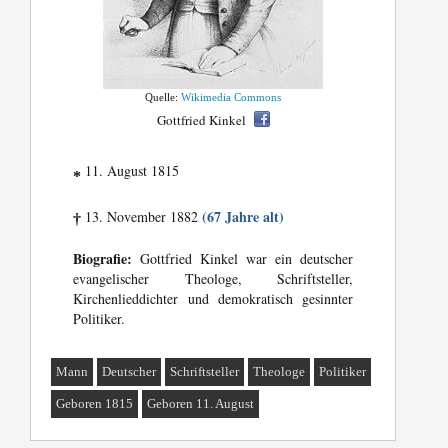
Quelle:
Wikimedia Commons
Gottfried Kinkel
11. August 1815
*
(67 Jahre alt)
13. November 1882
†
Biografie:
Gottfried Kinkel war ein deutscher
evangelischer Theologe, Schriftsteller,
Kirchenlieddichter und demokratisch gesinnter
Politiker.
Mann
Deutscher
Schriftsteller
Theologe
Politiker
Geboren 1815
Geboren 11. August