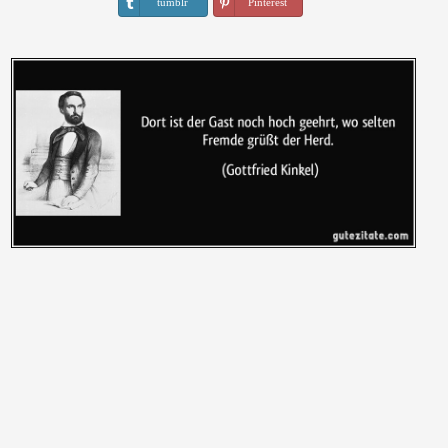
tumblr
Pinterest