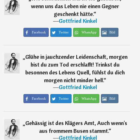
wenn uns das Leben nie einen Gegner
geschenkt hätte.
“
―
Gottfried Kinkel
Facebook
Twitter
WhatsApp
Bild
„
Glühe in jauchzender Leidenschaft, morgen
bist du zum Tod erschlafft! Trinkst du
besonnen des Lebens Quell, fühlst du dich
morgen nicht minder hell.
“
―
Gottfried Kinkel
Facebook
Twitter
WhatsApp
Bild
„
Gehässig ist des Klägers Amt, Auch wenn's
aus frommem Busen stammt.
“
―
Gottfried Kinkel