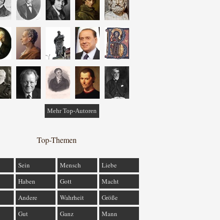
Mehr Top-Autoren
Top-Themen
Sein
Mensch
Liebe
Haben
Gott
Macht
Andere
Wahrheit
Größe
Gut
Ganz
Mann