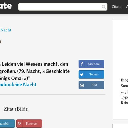
Zitate
A
 Nacht
t
n Leiden viel Wesens macht, den
Facebook
 großen. (79. Nacht, »Geschichte
Twitter
önigs Omar«)
“
Biog
ndundeine Nacht
Sam
Bild
zug
Typ
Rahm
Zitat (Bild):
tumblr
Pinterest