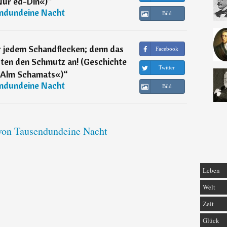
Nur ed-Din«)
“
ndundeine Nacht
Bild
r jedem Schandflecken; denn das
Facebook
ten den Schmutz an! (Geschichte
Twitter
 Alm Schamats«)
“
ndundeine Nacht
Bild
 von Tausendundeine Nacht
Leben
Welt
Zeit
Glück