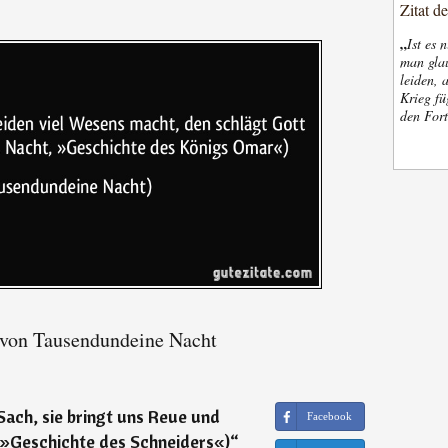
Zitat d
„
Ist es 
man glau
leiden, 
Krieg fü
den Fort
 von Tausendundeine Nacht
 Sach, sie bringt uns Reue und
Facebook
 »Geschichte des Schneiders«)
“