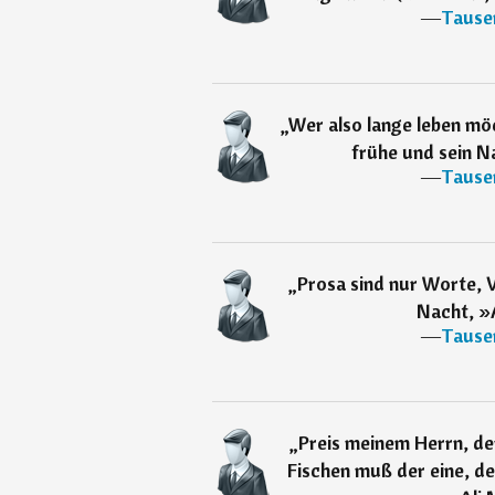
―
Tause
„
Wer also lange leben m
frühe und sein Na
―
Tause
„
Prosa sind nur Worte, V
Nacht, »
―
Tause
„
Preis meinem Herrn, de
Fischen muß der eine, der