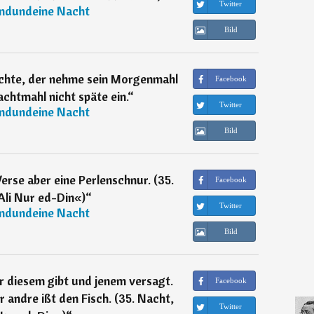
Twitter
ndundeine Nacht
Bild
öchte, der nehme sein Morgenmahl
Facebook
chtmahl nicht späte ein.
“
Twitter
ndundeine Nacht
Bild
erse aber eine Perlenschnur. (35.
Facebook
Ali Nur ed-Din«)
“
Twitter
ndundeine Nacht
Bild
r diesem gibt und jenem versagt.
Facebook
 andre ißt den Fisch. (35. Nacht,
Twitter