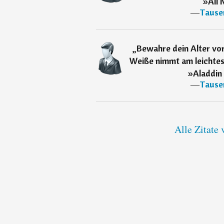
»Ali 
―
Tause
„
Bewahre dein Alter vo
Weiße nimmt am leichtes
»Aladdin
―
Tause
Alle Zitate