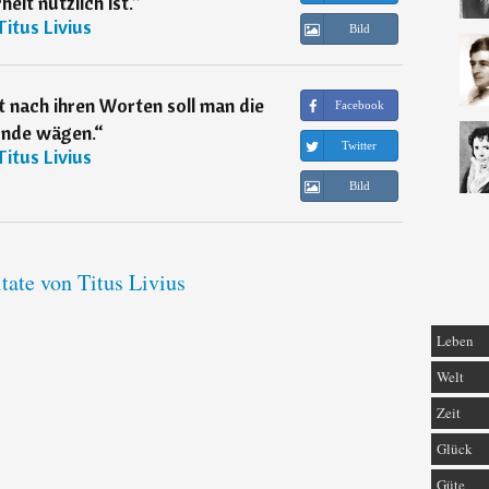
eit nützlich ist.
“
Titus Livius
Bild
t nach ihren Worten soll man die
Facebook
nde wägen.
“
Twitter
Titus Livius
Bild
tate von Titus Livius
Leben
Welt
Zeit
Glück
Güte