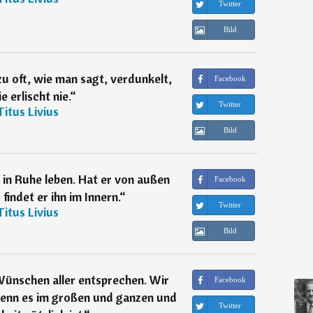
Twitter
Bild
u oft, wie man sagt, verdunkelt,
Facebook
e erlischt nie.
“
Twitter
Titus Livius
Bild
 in Ruhe leben. Hat er von außen
Facebook
 findet er ihn im Innern.
“
Twitter
Titus Livius
Bild
Wünschen aller entsprechen. Wir
Facebook
wenn es im großen und ganzen und
Twitter