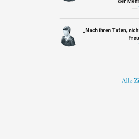
der Mehrh
―
„
Nach ihren Taten, nich
Freu
―
Alle Zi