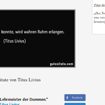
Zitat d
„
Das Tel
eine wic
heranrei
tate von Titus Livius
Facebook
r Lehrmeister der Dummen.
“
Titus Livius