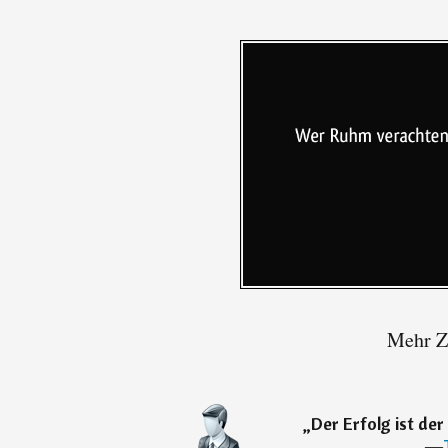
Mehr Zi
„
Der Erfolg ist de
―