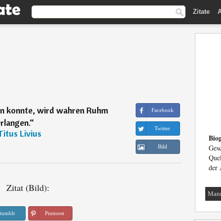
Zitate
A
n konnte, wird wahren Ruhm
Facebook
rlangen.
“
Twitter
Titus Livius
Biog
Gesc
Bild
Que
der 
Zitat (Bild):
Man
tumblr
Pinterest