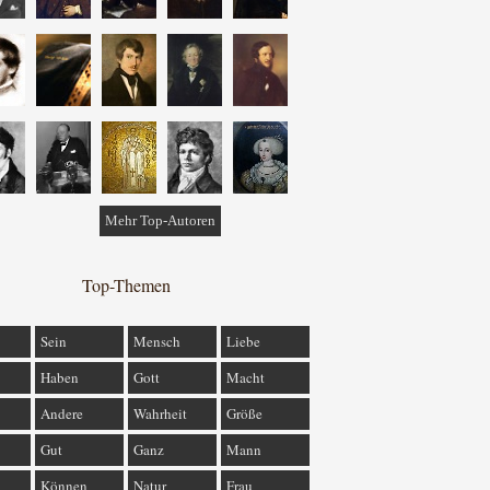
Mehr Top-Autoren
Top-Themen
Sein
Mensch
Liebe
Haben
Gott
Macht
Andere
Wahrheit
Größe
Gut
Ganz
Mann
Können
Natur
Frau