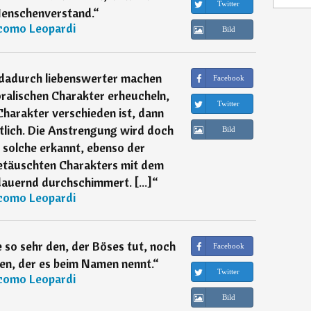
Twitter
enschenverstand.
“
como Leopardi
Bild
dadurch liebenswerter machen
Facebook
oralischen Charakter erheucheln,
Twitter
harakter verschieden ist, dann
ntlich. Die Anstrengung wird doch
Bild
s solche erkannt, ebenso der
etäuschten Charakters mit dem
dauernd durchschimmert. [...]
“
como Leopardi
 so sehr den, der Böses tut, noch
Facebook
den, der es beim Namen nennt.
“
Twitter
como Leopardi
Bild