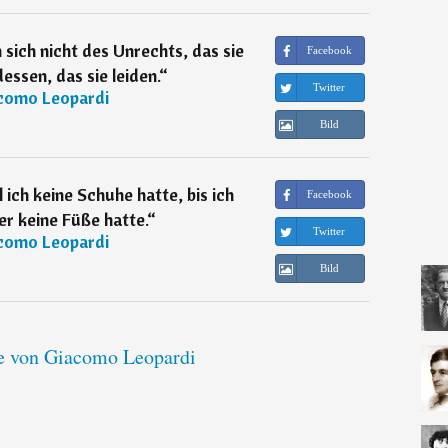
ich nicht des Unrechts, das sie
Facebook
essen, das sie leiden.
“
Twitter
como Leopardi
Bild
 ich keine Schuhe hatte, bis ich
Facebook
er keine Füße hatte.
“
Twitter
como Leopardi
Bild
te von Giacomo Leopardi