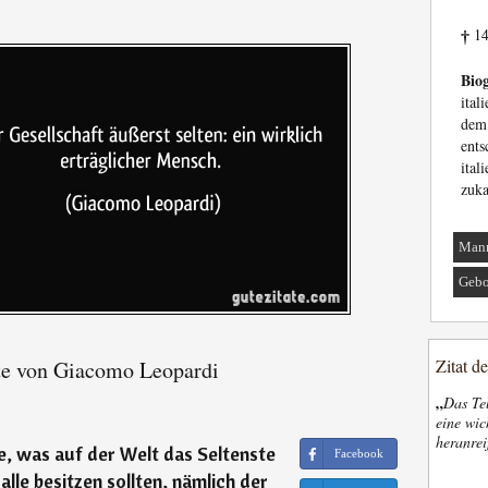
14
†
Biog
ital
de
ent
ital
zuk
Man
Gebo
Zitat d
te von Giacomo Leopardi
„
Das Tel
eine wic
heranrei
e, was auf der Welt das Seltenste
Facebook
alle besitzen sollten, nämlich der