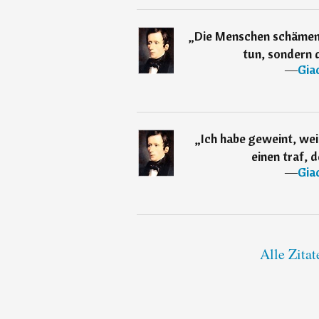
„
Die Menschen schämen s
tun, sondern d
―
Gia
„
Ich habe geweint, weil
einen traf, d
―
Gia
Alle Zita