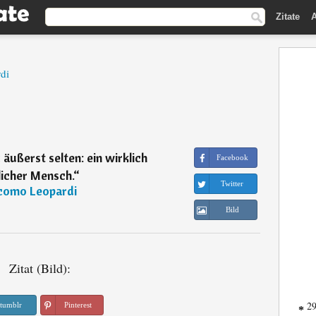
Zitate
A
di
 äußerst selten: ein wirklich
Facebook
licher Mensch.
“
Twitter
como Leopardi
Bild
Zitat (Bild):
29
tumblr
Pinterest
*