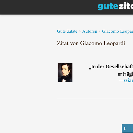
›
›
Gute Zitate
Autoren
Giacomo Leopar
Zitat von Giacomo Leopardi
„
In der Gesellschaft
erträg
―
Gia