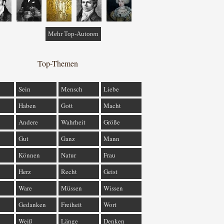
Mehr Top-Autoren
Top-Themen
Sein
Mensch
Liebe
Haben
Gott
Macht
Andere
Wahrheit
Größe
Gut
Ganz
Mann
Können
Natur
Frau
Herz
Recht
Geist
Ware
Müssen
Wissen
Gedanken
Freiheit
Wort
Weiß
Länge
Denken