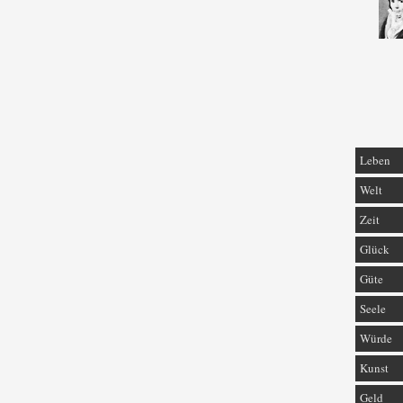
Leben
Welt
Zeit
Glück
Güte
Seele
Würde
Kunst
Geld