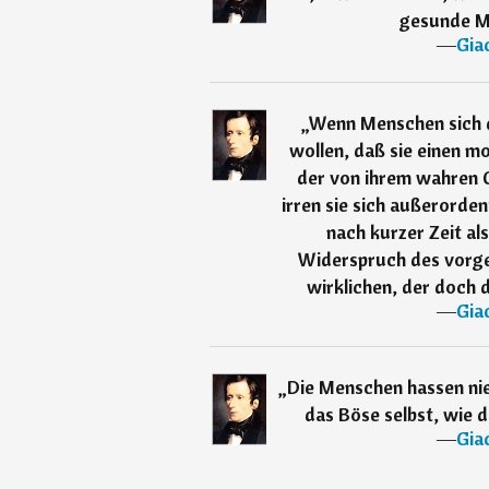
gesunde M
―
Gia
„
Wenn Menschen sich 
wollen, daß sie einen m
der von ihrem wahren C
irren sie sich außerorde
nach kurzer Zeit al
Widerspruch des vorg
wirklichen, der doch 
―
Gia
„
Die Menschen hassen nie
das Böse selbst, wie 
―
Gia