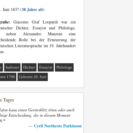
(38 Jahre alt)
. Juni 1837
rafie:
Giacomo Graf Leopardi war ein
ienischer Dichter, Essayist und Philologe,
m neben Alessandro Manzoni eine
scheidende Rolle bei der Erneuerung der
ienischen Literatursprache im 19. Jahrhundert
am.
n
Italiener
Dichter
Essayist
Philologe
ren 1798
Geboren 29. Juni
es Tages
efon kann einen Geistesblitz töten oder auch
htige Entscheidung, die in diesem Moment
“
ft.
Cyril Northcote Parkinson
—