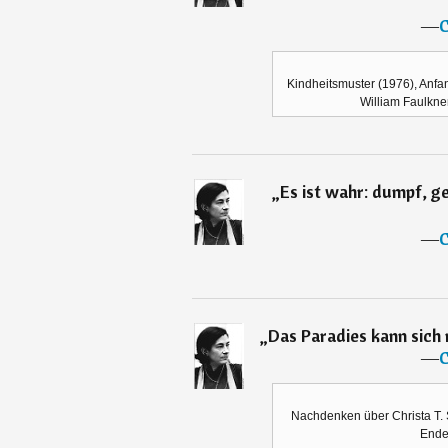
―
C
Kindheitsmuster (1976), Anfa
William Faulkne
„
Es ist wahr: dumpf, 
―
C
„
Das Paradies kann sich r
―
C
Nachdenken über Christa T.
Ende 