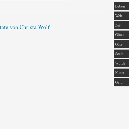
Leben
Welt
Zeit
tate von Christa Wolf
Glück
Güte
Seele
Würde
Kunst
Geld