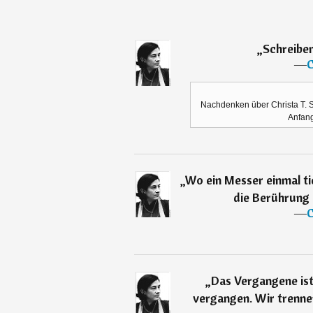
„
Schreiben
―
C
Nachdenken über Christa T.
Anfang
„
Wo ein Messer einmal tie
die Berührung 
―
C
„
Das Vergangene ist 
vergangen. Wir trennen