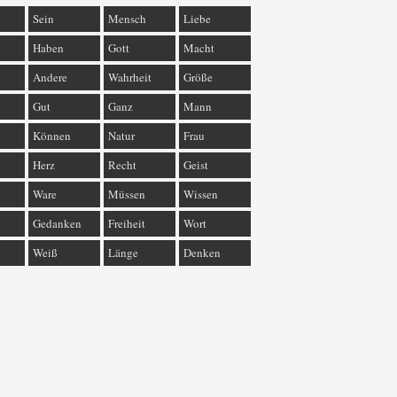
Sein
Mensch
Liebe
Haben
Gott
Macht
Andere
Wahrheit
Größe
Gut
Ganz
Mann
Können
Natur
Frau
Herz
Recht
Geist
Ware
Müssen
Wissen
Gedanken
Freiheit
Wort
Weiß
Länge
Denken