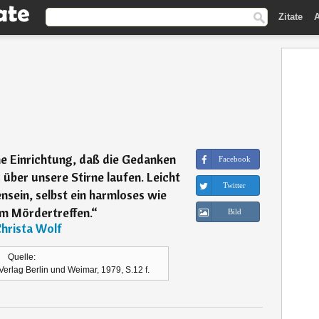
Zitate
A
he Einrichtung, daß die Gedanken
Facebook
t über unsere Stirne laufen. Leicht
Twitter
sein, selbst ein harmloses wie
um Mördertreffen.
“
Bild
hrista Wolf
Quelle:
Verlag Berlin und Weimar, 1979, S.12 f.