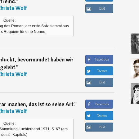
fremd.
“
hrista Wolf
Bild
Quelle:
ng des Roman; der erste Satz stammt aus
rs Requiem für eine Nonne.
geduckt, bevormundet haben wir
Facebook
gelebt.
“
Twitter
hrista Wolf
Bild
ar machen, das ist so seine Art.
“
Facebook
hrista Wolf
Twitter
Quelle:
Bild
 Sammlung Luchterhand 1971. S. 67 (am
des 5. Kapitels)