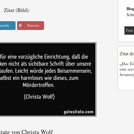
Biog
Zitat (Bild):
Schr
tumblr
Pinterest
Frau
Zitat d
„
Das Tel
eine wic
heranrei
tate von Christa Wolf