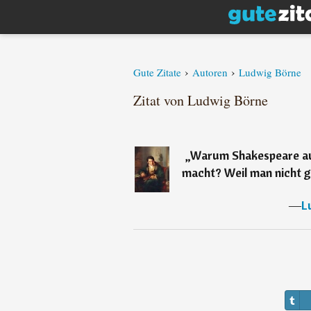
›
›
Gute Zitate
Autoren
Ludwig Börne
Zitat von Ludwig Börne
„
Warum Shakespeare au
macht? Weil man nicht ge
―
L