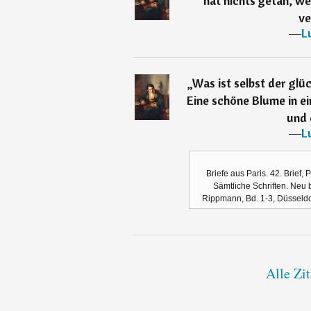
hat nichts getan, wer
ve
―
L
„
Was ist selbst der gl
Eine schöne Blume in e
und 
―
L
Briefe aus Paris. 42. Brief,
Sämtliche Schriften. Neu 
Rippmann, Bd. 1-3, Düsseldor
Alle Zi