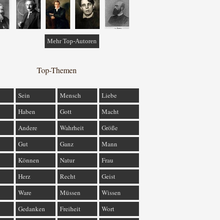
Mehr Top-Autoren
Top-Themen
Sein
Mensch
Liebe
Haben
Gott
Macht
Andere
Wahrheit
Größe
Gut
Ganz
Mann
Können
Natur
Frau
Herz
Recht
Geist
Ware
Müssen
Wissen
Gedanken
Freiheit
Wort