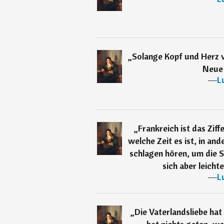
„
Solange Kopf und Herz v
Neue 
―
L
„
Frankreich ist das Ziff
welche Zeit es ist, in an
schlagen hören, um die 
sich aber leichte
―
L
„
Die Vaterlandsliebe hat 