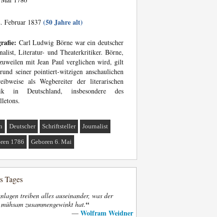
(50 Jahre alt)
. Februar 1837
rafie:
Carl Ludwig Börne war ein deutscher
nalist, Literatur- und Theaterkritiker. Börne,
zuweilen mit Jean Paul verglichen wird, gilt
rund seiner pointiert-witzigen anschaulichen
eibweise als Wegbereiter der literarischen
tik in Deutschland, insbesondere des
lletons.
n
Deutscher
Schriftsteller
Journalist
ren 1786
Geboren 6. Mai
es Tages
nlagen treiben alles auseinander, was der
“
t mühsam zusammengewinkt hat.
Wolfram Weidner
—