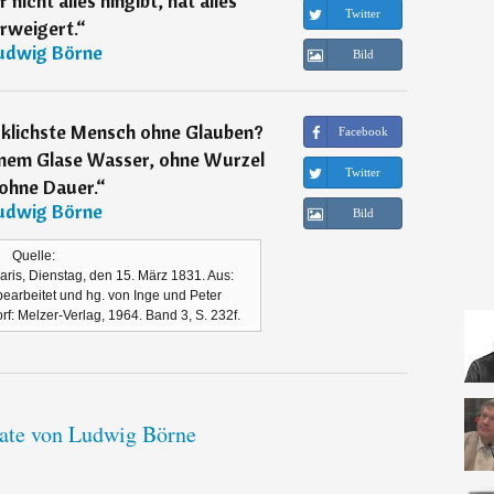
 nicht alles hingibt, hat alles
Twitter
rweigert.
“
udwig Börne
Bild
ücklichste Mensch ohne Glauben?
Facebook
inem Glase Wasser, ohne Wurzel
Twitter
ohne Dauer.
“
udwig Börne
Bild
Quelle:
 Paris, Dienstag, den 15. März 1831. Aus:
bearbeitet und hg. von Inge und Peter
f: Melzer-Verlag, 1964. Band 3, S. 232f.
tate von Ludwig Börne