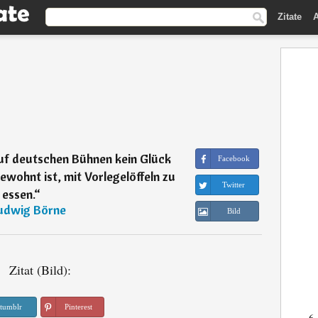
Zitate
A
f deutschen Bühnen kein Glück
Facebook
wohnt ist, mit Vorlegelöffeln zu
Twitter
essen.
“
udwig Börne
Bild
Zitat (Bild):
tumblr
Pinterest
6.