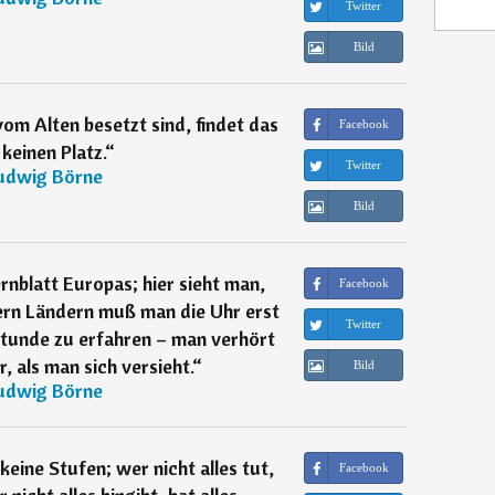
Twitter
Bild
om Alten besetzt sind, findet das
Facebook
keinen Platz.
“
Twitter
udwig Börne
Bild
ernblatt Europas; hier sieht man,
Facebook
dern Ländern muß man die Uhr erst
Twitter
Stunde zu erfahren – man verhört
r, als man sich versieht.
“
Bild
udwig Börne
keine Stufen; wer nicht alles tut,
Facebook