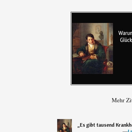
Mehr Zi
„
Es gibt tausend Krankhe
―
L