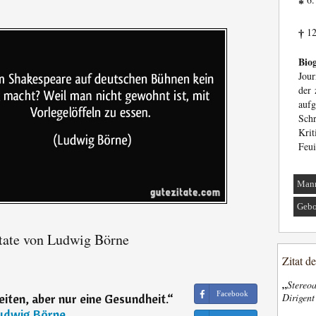
*
12
†
Biog
Jour
der 
aufg
Schr
Kri
Feui
Man
Gebo
tate von Ludwig Börne
Zitat d
„
Stereoa
Facebook
Dirigen
iten, aber nur eine Gesundheit.
“
udwig Börne