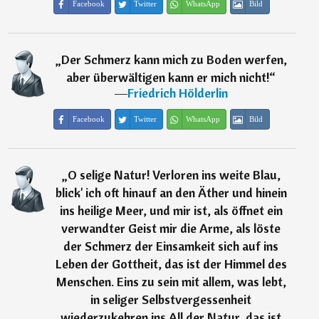
Facebook
Twitter
WhatsApp
Bild
„
Der Schmerz kann mich zu Boden werfen,
aber überwältigen kann er mich nicht!
“
―
Friedrich Hölderlin
Facebook
Twitter
WhatsApp
Bild
„
O selige Natur! Verloren ins weite Blau,
blick' ich oft hinauf an den Äther und hinein
ins heilige Meer, und mir ist, als öffnet ein
verwandter Geist mir die Arme, als löste
der Schmerz der Einsamkeit sich auf ins
Leben der Gottheit, das ist der Himmel des
Menschen. Eins zu sein mit allem, was lebt,
in seliger Selbstvergessenheit
wiederzukehren ins All der Natur, das ist