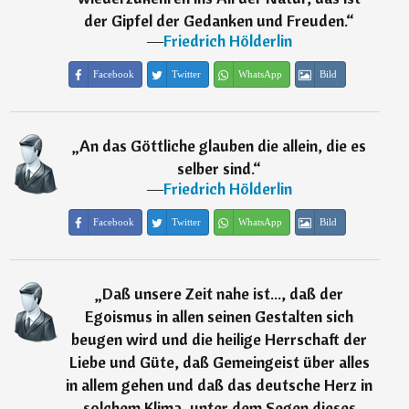
der Gipfel der Gedanken und Freuden.
“
―
Friedrich Hölderlin
Facebook
Twitter
WhatsApp
Bild
„
An das Göttliche glauben die allein, die es
selber sind.
“
―
Friedrich Hölderlin
Facebook
Twitter
WhatsApp
Bild
„
Daß unsere Zeit nahe ist..., daß der
Egoismus in allen seinen Gestalten sich
beugen wird und die heilige Herrschaft der
Liebe und Güte, daß Gemeingeist über alles
in allem gehen und daß das deutsche Herz in
solchem Klima, unter dem Segen dieses