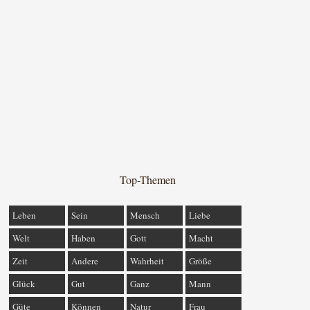
Top-Themen
Leben
Sein
Mensch
Liebe
Welt
Haben
Gott
Macht
Zeit
Andere
Wahrheit
Größe
Glück
Gut
Ganz
Mann
Güte
Können
Natur
Frau