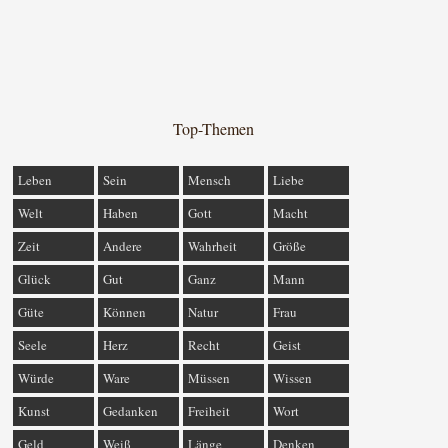
Top-Themen
Leben
Sein
Mensch
Liebe
Welt
Haben
Gott
Macht
Zeit
Andere
Wahrheit
Größe
Glück
Gut
Ganz
Mann
Güte
Können
Natur
Frau
Seele
Herz
Recht
Geist
Würde
Ware
Müssen
Wissen
Kunst
Gedanken
Freiheit
Wort
Geld
Weiß
Länge
Denken