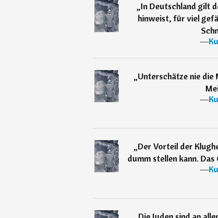
„
In Deutschland gilt 
hinweist, für viel gef
Schm
―
Ku
„
Unterschätze nie die
Mei
―
Ku
„
Der Vorteil der Klugh
dumm stellen kann. Das G
―
Ku
„
Die Juden sind an all