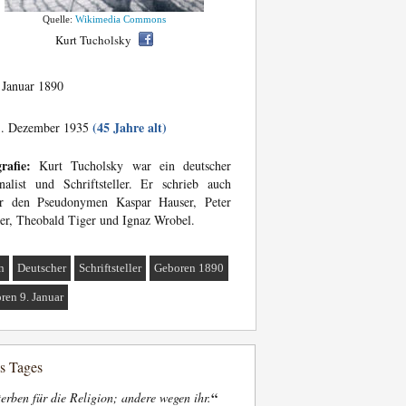
Quelle:
Wikimedia Commons
Kurt Tucholsky
 Januar 1890
(45 Jahre alt)
. Dezember 1935
rafie:
Kurt Tucholsky war ein deutscher
nalist und Schriftsteller. Er schrieb auch
er den Pseudonymen Kaspar Hauser, Peter
er, Theobald Tiger und Ignaz Wrobel.
n
Deutscher
Schriftsteller
Geboren 1890
ren 9. Januar
es Tages
“
terben für die Religion; andere wegen ihr.