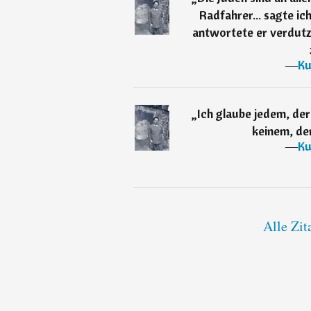
Radfahrer... sagte ic
antwortete er verdutzt
―
Ku
„
Ich glaube jedem, der
keinem, der
―
Ku
Alle Zit