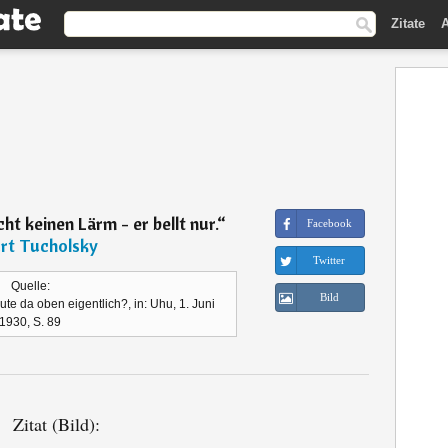
Zitate
A
t keinen Lärm - er bellt nur.
“
Facebook
rt Tucholsky
Twitter
Quelle:
Bild
e da oben eigentlich?, in: Uhu, 1. Juni
1930, S. 89
Zitat (Bild):