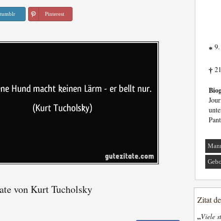
tumblr
Pinterest
9.
*
21
†
Biog
Jour
unt
Pant
Man
Gebo
ate von Kurt Tucholsky
Zitat d
„
Viele s