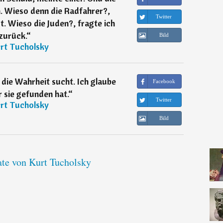
h. Wieso denn die Radfahrer?,
Twitter
. Wieso die Juden?, fragte ich
zurück.
“
Bild
rt Tucholsky
 die Wahrheit sucht. Ich glaube
Facebook
 sie gefunden hat.
“
Twitter
rt Tucholsky
Bild
ate von Kurt Tucholsky