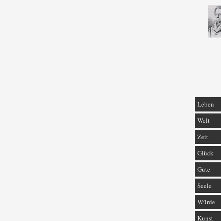
Leben
Welt
Zeit
Glück
Güte
Seele
Würde
Kunst