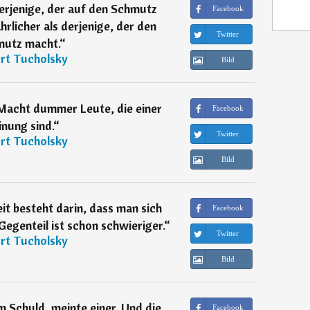
derjenige, der auf den Schmutz
Facebook
ährlicher als derjenige, der den
Twitter
utz macht.
“
rt Tucholsky
Bild
 Macht dummer Leute, die einer
Facebook
nung sind.
“
Twitter
rt Tucholsky
Bild
eit besteht darin, dass man sich
Facebook
egenteil ist schon schwieriger.
“
Twitter
rt Tucholsky
Bild
em Schuld, meinte einer. Und die
Facebook