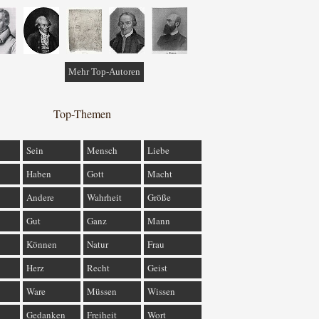
Mehr Top-Autoren
Top-Themen
Sein
Mensch
Liebe
Haben
Gott
Macht
Andere
Wahrheit
Größe
Gut
Ganz
Mann
Können
Natur
Frau
Herz
Recht
Geist
Ware
Müssen
Wissen
Gedanken
Freiheit
Wort