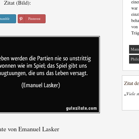
Zitat (Bild):
eine
war 
ein
tumblr
Pinterest
beha
von 
Träg
Man
Phil
Zitat d
„
Viele s
ate von Emanuel Lasker