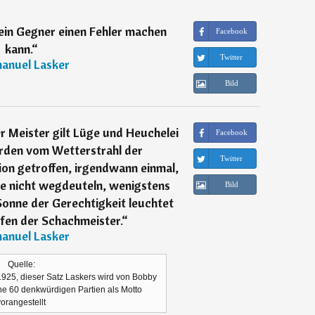
ein Gegner einen Fehler machen
Facebook
kann.
“
Twitter
anuel Lasker
Bild
 Meister gilt Lüge und Heuchelei
Facebook
erden vom Wetterstrahl der
Twitter
on getroffen, irgendwann einmal,
e nicht wegdeuteln, wenigstens
Bild
 Sonne der Gerechtigkeit leuchtet
pfen der Schachmeister.
“
anuel Lasker
Quelle:
925, dieser Satz Laskers wird von Bobby
e 60 denkwürdigen Partien als Motto
vorangestellt