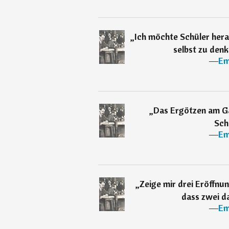
„
Ich möchte Schüler hera
selbst zu denk
―
Em
„
Das Ergötzen am Gam
Sch
―
Em
„
Zeige mir drei Eröffnun
dass zwei da
―
Em