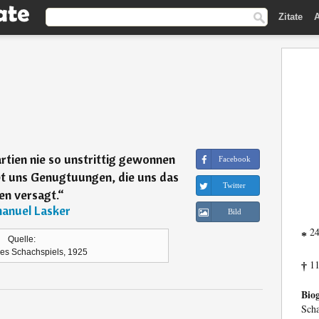
Zitate
A
rtien nie so unstrittig gewonnen
Facebook
ibt uns Genugtuungen, die uns das
Twitter
en versagt.
“
anuel Lasker
Bild
24
*
Quelle:
es Schachspiels, 1925
11
†
Biog
Scha