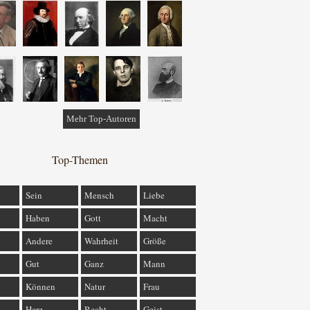
Mehr Top-Autoren
Top-Themen
Sein
Mensch
Liebe
Haben
Gott
Macht
Andere
Wahrheit
Größe
Gut
Ganz
Mann
Können
Natur
Frau
Herz
Recht
Geist