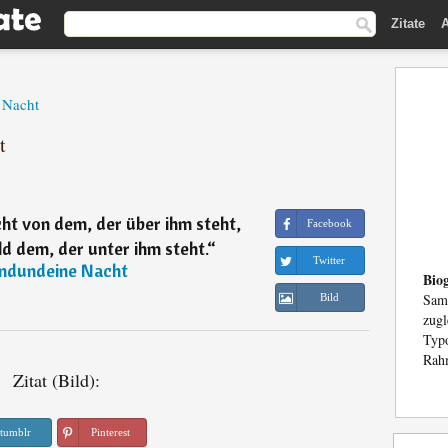
Zitate
A
 Nacht
t
t von dem, der über ihm steht,
Facebook
ld dem, der unter ihm steht.
“
Twitter
ndundeine Nacht
Biog
Sam
Bild
zug
Typ
Rahm
Zitat (Bild):
tumblr
Pinterest