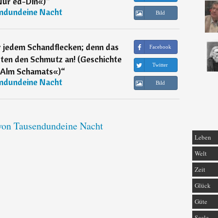
Nur ed-Din«)
“
ndundeine Nacht
Bild
r jedem Schandflecken; denn das
Facebook
ten den Schmutz an! (Geschichte
Twitter
 Alm Schamats«)
“
ndundeine Nacht
Bild
 von Tausendundeine Nacht
Leben
Welt
Zeit
Glück
Güte
Seele