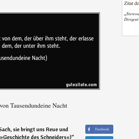
Zitat d
„
Stereoa
Dirigen
 von Tausendundeine Nacht
 Sach, sie bringt uns Reue und
Facebook
 »Geschichte des Schneiders«)
“