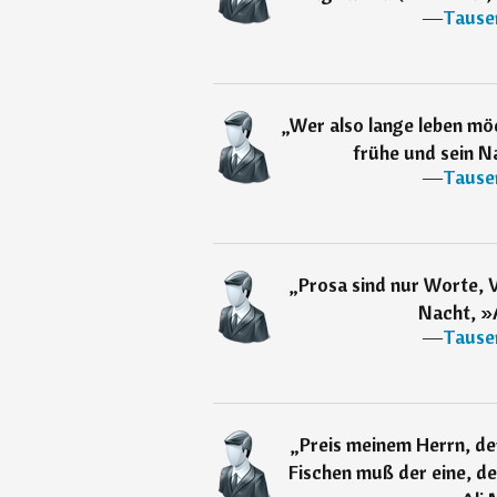
―
Tause
„
Wer also lange leben m
frühe und sein Na
―
Tause
„
Prosa sind nur Worte, V
Nacht, »
―
Tause
„
Preis meinem Herrn, de
Fischen muß der eine, der