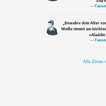
»Ali 
―
Tause
„
Bewahre dein Alter vo
Weiße nimmt am leichtes
»Aladdin
―
Tause
Alle Zitate