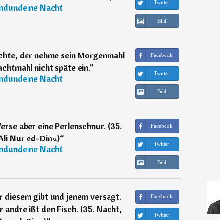
Twitter
ndundeine Nacht
Bild
öchte, der nehme sein Morgenmahl
Facebook
chtmahl nicht späte ein.
“
Twitter
ndundeine Nacht
Bild
erse aber eine Perlenschnur. (35.
Facebook
Ali Nur ed-Din«)
“
Twitter
ndundeine Nacht
Bild
r diesem gibt und jenem versagt.
Facebook
 andre ißt den Fisch. (35. Nacht,
Twitter