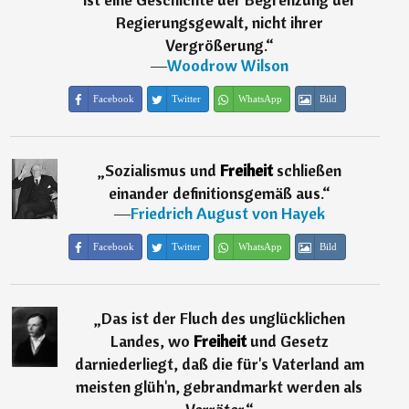
Regierungsgewalt, nicht ihrer
Vergrößerung.
“
―
Woodrow Wilson
Facebook
Twitter
WhatsApp
Bild
„
Sozialismus und
Freiheit
schließen
einander definitionsgemäß aus.
“
―
Friedrich August von Hayek
Facebook
Twitter
WhatsApp
Bild
„
Das ist der Fluch des unglücklichen
Landes, wo
Freiheit
und Gesetz
darniederliegt, daß die für's Vaterland am
meisten glüh'n, gebrandmarkt werden als