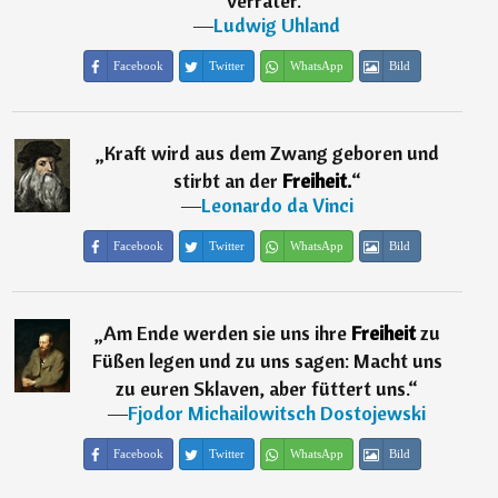
Verräter.
“
―
Ludwig Uhland
Facebook
Twitter
WhatsApp
Bild
„
Kraft wird aus dem Zwang geboren und
stirbt an der
Freiheit.
“
―
Leonardo da Vinci
Facebook
Twitter
WhatsApp
Bild
„
Am Ende werden sie uns ihre
Freiheit
zu
Füßen legen und zu uns sagen: Macht uns
zu euren Sklaven, aber füttert uns.
“
―
Fjodor Michailowitsch Dostojewski
Facebook
Twitter
WhatsApp
Bild