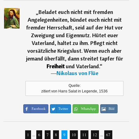
„
Beladet euch nicht mit fremden
Angelegenheiten, bündet euch nicht mit
fremder Herrschaft, seid auf der Hut vor
Zweigung und Eigennutz. Hütet euer
Vaterland, haltet zu ihm. Pflegt nicht
vorsätzliche Kriegslust. Wenn euch aber
jemand überfällt, dann streitet tapfer für
Freiheit
und Vaterland.
“
―
Nikolaus von Flüe
Quelle:
zitiert von Hans Salat in Legende, 1536
Facebook
Twitter
WhatsApp
Bild
1
...
6
7
8
9
10
11
12
...
67