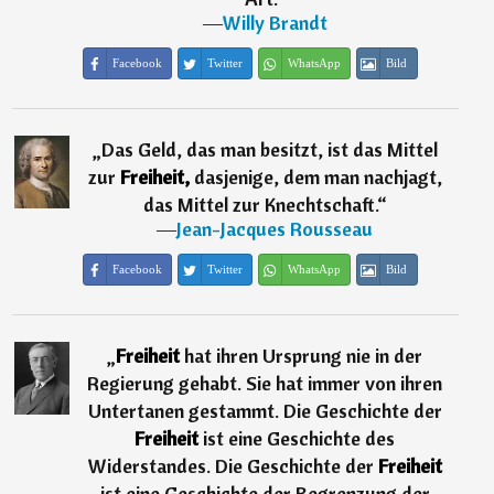
―
Willy Brandt
Facebook
Twitter
WhatsApp
Bild
„
Das Geld, das man besitzt, ist das Mittel
zur
Freiheit,
dasjenige, dem man nachjagt,
das Mittel zur Knechtschaft.
“
―
Jean-Jacques Rousseau
Facebook
Twitter
WhatsApp
Bild
„
Freiheit
hat ihren Ursprung nie in der
Regierung gehabt. Sie hat immer von ihren
Untertanen gestammt. Die Geschichte der
Freiheit
ist eine Geschichte des
Widerstandes. Die Geschichte der
Freiheit
ist eine Geschichte der Begrenzung der