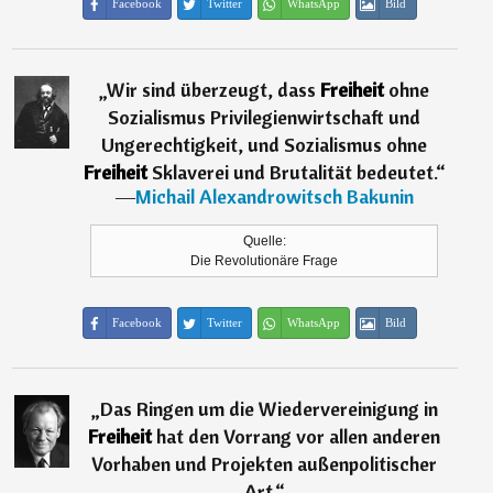
Facebook
Twitter
WhatsApp
Bild
„
Wir sind überzeugt, dass
Freiheit
ohne
Sozialismus Privilegienwirtschaft und
Ungerechtigkeit, und Sozialismus ohne
Freiheit
Sklaverei und Brutalität bedeutet.
“
―
Michail Alexandrowitsch Bakunin
Quelle:
Die Revolutionäre Frage
Facebook
Twitter
WhatsApp
Bild
„
Das Ringen um die Wiedervereinigung in
Freiheit
hat den Vorrang vor allen anderen
Vorhaben und Projekten außenpolitischer
Art.
“