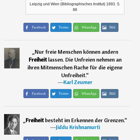
Leipzig und Wien (Bibliographisches Institut) 1893. S.
88
Facebook
Twitter
WhatsApp
Bild
„
Nur freie Menschen können andern
Freiheit
lassen. Die Unfreien nehmen an
ihren Mitmenschen Rache für die eigene
Unfreiheit.
“
―
Karl Zeumer
Facebook
Twitter
WhatsApp
Bild
„
Freiheit
besteht im Erkennen der Grenzen.
“
―
Jiddu Krishnamurti