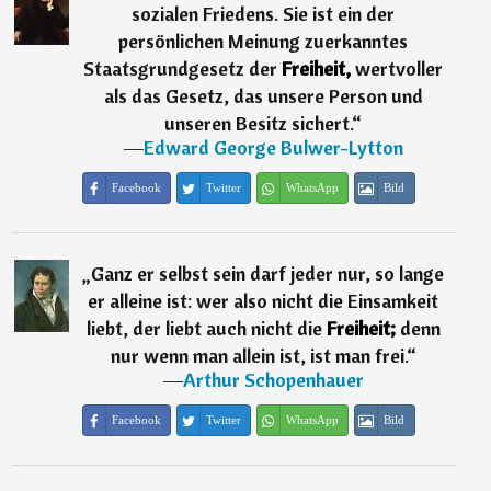
sozialen Friedens. Sie ist ein der
persönlichen Meinung zuerkanntes
Staatsgrundgesetz der
Freiheit,
wertvoller
als das Gesetz, das unsere Person und
unseren Besitz sichert.
“
―
Edward George Bulwer-Lytton
Facebook
Twitter
WhatsApp
Bild
„
Ganz er selbst sein darf jeder nur, so lange
er alleine ist: wer also nicht die Einsamkeit
liebt, der liebt auch nicht die
Freiheit;
denn
nur wenn man allein ist, ist man frei.
“
―
Arthur Schopenhauer
Facebook
Twitter
WhatsApp
Bild