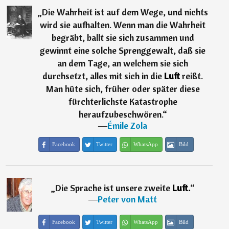
„
Die Wahrheit ist auf dem Wege, und nichts
wird sie aufhalten. Wenn man die Wahrheit
begräbt, ballt sie sich zusammen und
gewinnt eine solche Sprenggewalt, daß sie
an dem Tage, an welchem sie sich
durchsetzt, alles mit sich in die
Luft
reißt.
Man hüte sich, früher oder später diese
fürchterlichste Katastrophe
heraufzubeschwören.
“
―
Émile Zola
Facebook
Twitter
WhatsApp
Bild
„
Die Sprache ist unsere zweite
Luft.
“
―
Peter von Matt
Facebook
Twitter
WhatsApp
Bild