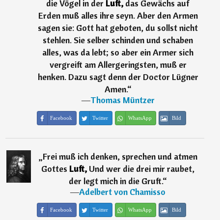
die Vögel in der
Luft,
das Gewächs auf
Erden muß alles ihre seyn. Aber den Armen
sagen sie: Gott hat geboten, du sollst nicht
stehlen. Sie selber schinden und schaben
alles, was da lebt; so aber ein Armer sich
vergreift am Allergeringsten, muß er
henken. Dazu sagt denn der Doctor Lügner
Amen.
“
―
Thomas Müntzer
Facebook
Twitter
WhatsApp
Bild
„
Frei muß ich denken, sprechen und atmen
Gottes
Luft,
Und wer die drei mir raubet,
der legt mich in die Gruft.
“
―
Adelbert von Chamisso
Facebook
Twitter
WhatsApp
Bild