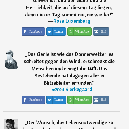
schwer ist, und den Glanz und die
Herrlichkeit, die auf diesem Tag liegen;
denn dieser Tag kommt nie, nie wieder!
“
―
Rosa Luxemburg
Facebook
Twitter
WhatsApp
Bild
„
Das Genie ist wie das Donnerwetter: es
schreitet gegen den Wind, erschreckt die
Menschen und reinigt die
Luft.
Das
Bestehende hat dagegen allerlei
Blitzableiter erfunden.
“
―
Søren Kierkegaard
Facebook
Twitter
WhatsApp
Bild
„
Der Wunsch, das Lebensnotwendige zu