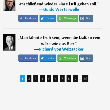
anschließend wieder klare
Luft
geben soll.
“
―
Guido Westerwelle
Facebook
Twitter
WhatsApp
Bild
„
Man könnte froh sein, wenn die
Luft
so rein
wäre wie das Bier.
“
―
Richard von Weizsäcker
Facebook
Twitter
WhatsApp
Bild
1
2
3
4
5
6
7
8
9
...
25