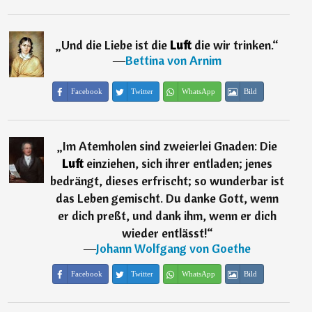
„
Und die Liebe ist die
Luft
die wir trinken.
“
―
Bettina von Arnim
Facebook
Twitter
WhatsApp
Bild
„
Im Atemholen sind zweierlei Gnaden: Die
Luft
einziehen, sich ihrer entladen; jenes
bedrängt, dieses erfrischt; so wunderbar ist
das Leben gemischt. Du danke Gott, wenn
er dich preßt, und dank ihm, wenn er dich
wieder entlässt!
“
―
Johann Wolfgang von Goethe
Facebook
Twitter
WhatsApp
Bild