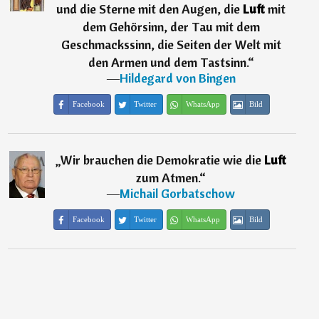
und die Sterne mit den Augen, die
Luft
mit
dem Gehörsinn, der Tau mit dem
Geschmackssinn, die Seiten der Welt mit
den Armen und dem Tastsinn.
“
―
Hildegard von Bingen
Facebook
Twitter
WhatsApp
Bild
„
Wir brauchen die Demokratie wie die
Luft
zum Atmen.
“
―
Michail Gorbatschow
Facebook
Twitter
WhatsApp
Bild