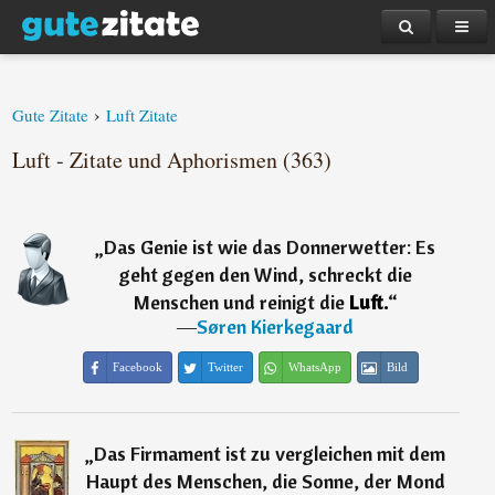
›
Gute Zitate
Luft Zitate
Luft - Zitate und Aphorismen (363)
„
Das Genie ist wie das Donnerwetter: Es
geht gegen den Wind, schreckt die
Menschen und reinigt die
Luft.
“
―
Søren Kierkegaard
Facebook
Twitter
WhatsApp
Bild
„
Das Firmament ist zu vergleichen mit dem
Haupt des Menschen, die Sonne, der Mond