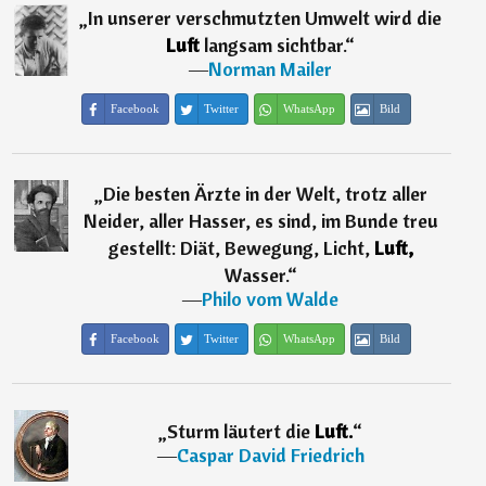
„
In unserer verschmutzten Umwelt wird die
Luft
langsam sichtbar.
“
―
Norman Mailer
Facebook
Twitter
WhatsApp
Bild
„
Die besten Ärzte in der Welt, trotz aller
Neider, aller Hasser, es sind, im Bunde treu
gestellt: Diät, Bewegung, Licht,
Luft,
Wasser.
“
―
Philo vom Walde
Facebook
Twitter
WhatsApp
Bild
„
Sturm läutert die
Luft.
“
―
Caspar David Friedrich