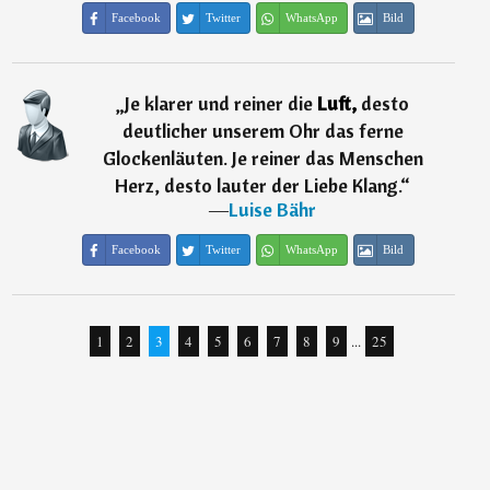
Facebook
Twitter
WhatsApp
Bild
„
Je klarer und reiner die
Luft,
desto
deutlicher unserem Ohr das ferne
Glockenläuten. Je reiner das Menschen
Herz, desto lauter der Liebe Klang.
“
―
Luise Bähr
Facebook
Twitter
WhatsApp
Bild
1
2
3
4
5
6
7
8
9
...
25