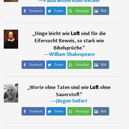
―
Paula Modersohn-Becker
Facebook
Twitter
WhatsApp
Bild
„
Dinge leicht wie
Luft
sind für die
Eifersucht Beweis, so stark wie
Bibelsprüche.
“
―
William Shakespeare
Facebook
Twitter
WhatsApp
Bild
„
Worte ohne Taten sind wie
Luft
ohne
Sauerstoff.
“
―
Jürgen Seifert
Facebook
Twitter
WhatsApp
Bild