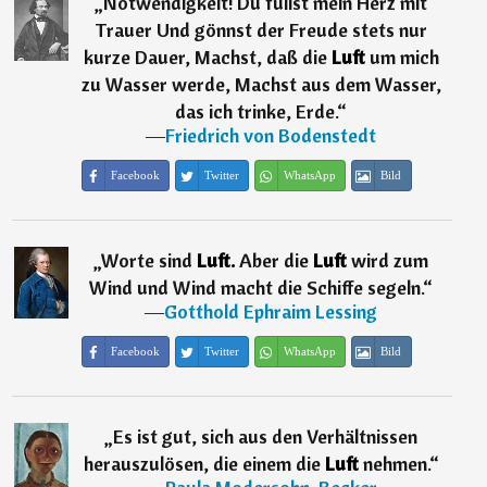
„
Notwendigkeit! Du füllst mein Herz mit
Trauer Und gönnst der Freude stets nur
kurze Dauer, Machst, daß die
Luft
um mich
zu Wasser werde, Machst aus dem Wasser,
das ich trinke, Erde.
“
―
Friedrich von Bodenstedt
Facebook
Twitter
WhatsApp
Bild
„
Worte sind
Luft.
Aber die
Luft
wird zum
Wind und Wind macht die Schiffe segeln.
“
―
Gotthold Ephraim Lessing
Facebook
Twitter
WhatsApp
Bild
„
Es ist gut, sich aus den Verhältnissen
herauszulösen, die einem die
Luft
nehmen.
“