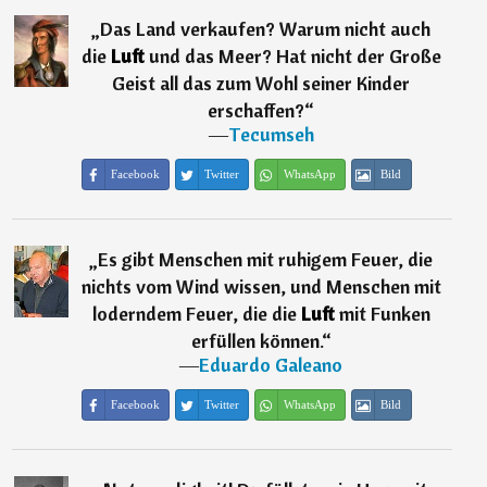
„
Das Land verkaufen? Warum nicht auch
die
Luft
und das Meer? Hat nicht der Große
Geist all das zum Wohl seiner Kinder
erschaffen?
“
―
Tecumseh
Facebook
Twitter
WhatsApp
Bild
„
Es gibt Menschen mit ruhigem Feuer, die
nichts vom Wind wissen, und Menschen mit
loderndem Feuer, die die
Luft
mit Funken
erfüllen können.
“
―
Eduardo Galeano
Facebook
Twitter
WhatsApp
Bild