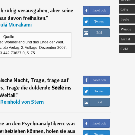
Güte
ch ruhig verausgaben, aber seine
Facebook
an davon freihalten.
“
Seele
Twitter
uki Murakami
Würde
Bild
Quelle:
Kunst
led Wonderland und das Ende der Welt.
. btb Verlag, 2. Auflage, Dezember 2007,
Geld
3-442-73627-0, S. 75
ische Nacht, Trage, trage auf
Facebook
, Trage die duldende
Seele
ins
Twitter
Weltall.
“
Reinhold von Stern
Bild
che an den Psychoanalytikern: was
Facebook
erbeiziehen können, holen sie aus
Twitter