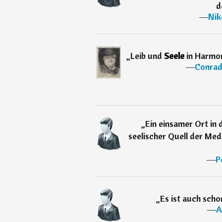
d
―
Nik
„
Leib und
Seele
in Harmon
―
Conrad
„
Ein einsamer Ort in 
seelischer Quell der Med
―
P
„
Es ist auch sch
―
A