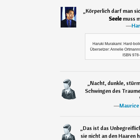
„
Körperlich darf man si
Seele
muss m
―
Har
Haruki Murakami: Hard-boi
Übersetzer: Annelie Ortmanns
ISBN 978-
„
Nacht, dunkle, stürm
Schwingen des Traumes
―
Maurice 
„
Das ist das Unbegreifli
sie nicht an den Haaren h