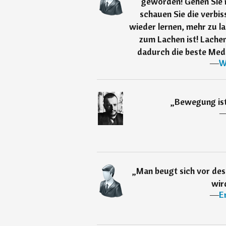
geworden! Gehen Sie 
schauen Sie die verbis
wieder lernen, mehr zu l
zum Lachen ist! Lachen
dadurch die beste Medi
―
W
„
Bewegung ist
„
Man beugt sich vor des
wir
―
E