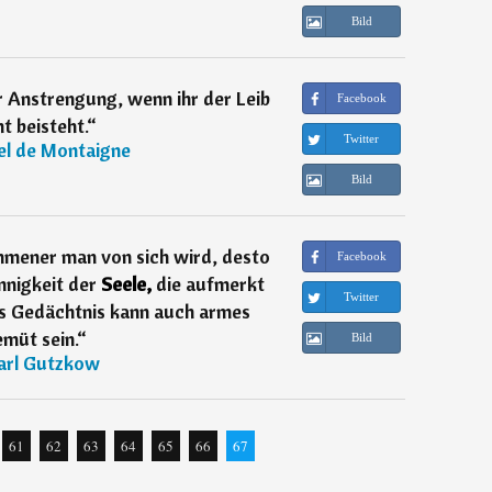
Bild
r Anstrengung, wenn ihr der Leib
Facebook
ht beisteht.
“
Twitter
el de Montaigne
Bild
mmener man von sich wird, desto
Facebook
Innigkeit der
Seele,
die aufmerkt
Twitter
s Gedächtnis kann auch armes
müt sein.
“
Bild
arl Gutzkow
61
62
63
64
65
66
67