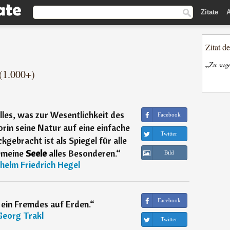
Zitate
A
Zitat d
„
Zu sage
(1.000+)
alles, was zur Wesentlichkeit des
Facebook
in seine Natur auf eine einfache
Twitter
ebracht ist als Spiegel für alle
emeine
Seele
alles Besonderen.
“
Bild
helm Friedrich Hegel
Facebook
e
ein Fremdes auf Erden.
“
Georg Trakl
Twitter