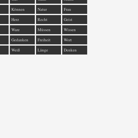
Können
Natur
Frau
Herz
Recht
Geist
Ware
Müssen
Wissen
Gedanken
Freiheit
Wort
Weiß
Länge
Denken