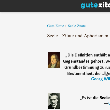
›
Gute Zitate
Seele Zitate
Seele - Zitate und Aphorismen 
„
Die Definition enthält 
Gegenstandes gehört, wor
Grundbestimmung zurückg
Bestimmtheit, die allg
―
Georg Wil
„
Es ist die
Seel
―