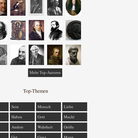
Mehr Top-Autoren
Top-Themen
Sein
Mensch
Liebe
Haben
Gott
Macht
Andere
Wahrheit
Größe
Gut
Ganz
Mann