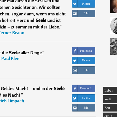
nur mal durch die Straßen und
Twitter
senen Gesichter an. Wir sollten
achen, sogar dann, wenn uns nicht
Bild
 befreit Herz und
Seele
und ist
zin – zusammen mit der Liebe.
“
erner Braun
Facebook
 die
Seele
aller Dinge.
“
―
Paul Klee
Twitter
Bild
 Geldes Macht – und in der
Seele
Facebook
Leben
d es Nacht.
“
Twitter
Welt
rich Limpach
Zeit
Bild
Glück