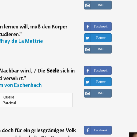
Bild
n lernen will, muß den Körper
Facebook
tudieren.
“
Twitter
ffray de La Mettrie
Bild
Nachbar wird, / Die
Seele
sich in
Facebook
d verwirrt.
“
Twitter
m von Eschenbach
Bild
Quelle:
Parzival
 doch für ein griesgrämiges Volk
Facebook