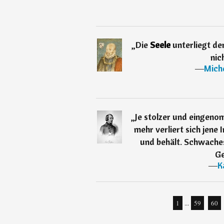
„
Die
Seele
unterliegt de
nic
―
Mich
„
Je stolzer und eingeno
mehr verliert sich jene 
und behält. Schwache
Ge
―
K
1
...
59
60