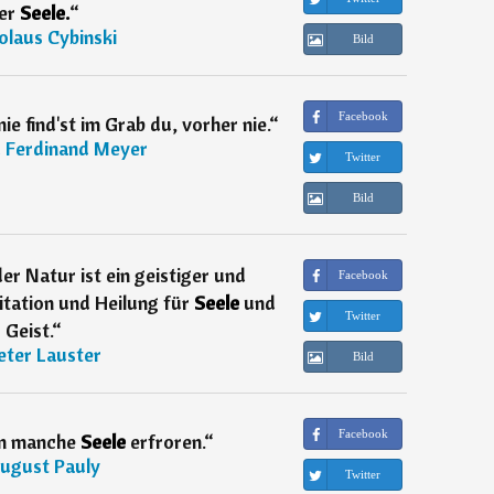
er
Seele.
“
olaus Cybinski
Bild
Facebook
ie find'st im Grab du, vorher nie.
“
 Ferdinand Meyer
Twitter
Bild
der Natur ist ein geistiger und
Facebook
itation und Heilung für
Seele
und
Twitter
Geist.
“
eter Lauster
Bild
Facebook
on manche
Seele
erfroren.
“
ugust Pauly
Twitter