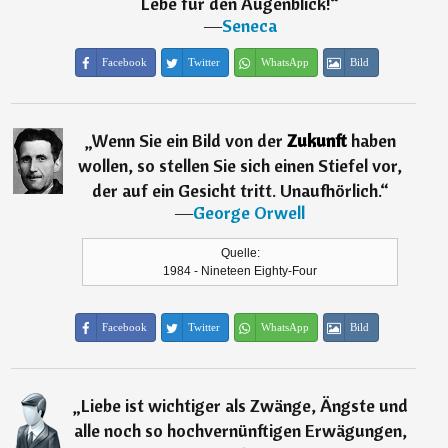
Lebe für den Augenblick!
“
―
Seneca
Facebook
Twitter
WhatsApp
Bild
„
Wenn Sie ein Bild von der
Zukunft
haben
wollen, so stellen Sie sich einen Stiefel vor,
der auf ein Gesicht tritt. Unaufhörlich.
“
―
George Orwell
Quelle:
1984 - Nineteen Eighty-Four
Facebook
Twitter
WhatsApp
Bild
„
Liebe ist wichtiger als Zwänge, Ängste und
alle noch so hochvernünftigen Erwägungen,