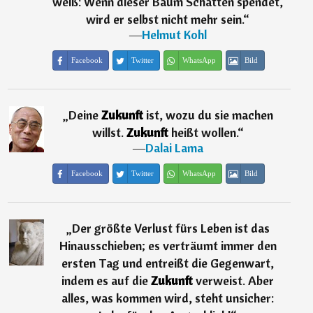
weiß: Wenn dieser Baum Schatten spendet,
wird er selbst nicht mehr sein.
“
―
Helmut Kohl
Facebook
Twitter
WhatsApp
Bild
„
Deine
Zukunft
ist, wozu du sie machen
willst.
Zukunft
heißt wollen.
“
―
Dalai Lama
Facebook
Twitter
WhatsApp
Bild
„
Der größte Verlust fürs Leben ist das
Hinausschieben; es verträumt immer den
ersten Tag und entreißt die Gegenwart,
indem es auf die
Zukunft
verweist. Aber
alles, was kommen wird, steht unsicher: