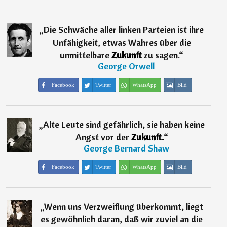
„
Die Schwäche aller linken Parteien ist ihre
Unfähigkeit, etwas Wahres über die
unmittelbare
Zukunft
zu sagen.
“
―
George Orwell
Facebook
Twitter
WhatsApp
Bild
„
Alte Leute sind gefährlich, sie haben keine
Angst vor der
Zukunft.
“
―
George Bernard Shaw
Facebook
Twitter
WhatsApp
Bild
„
Wenn uns Verzweiflung überkommt, liegt
es gewöhnlich daran, daß wir zuviel an die