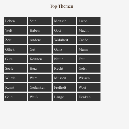
Top-Themen
Leben
Sein
Mensch
Liebe
Welt
Haben
Gott
Macht
Zeit
Andere
Wahrheit
Größe
Glück
Gut
Ganz
Mann
Güte
Können
Natur
Frau
Seele
Herz
Recht
Geist
Würde
Ware
Müssen
Wissen
Kunst
Gedanken
Freiheit
Wort
Geld
Weiß
Länge
Denken