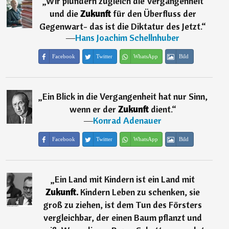
„
Wir plündern zugleich die Vergangenheit
und die
Zukunft
für den Überfluss der
Gegenwart- das ist die Diktatur des Jetzt.
“
―
Hans Joachim Schellnhuber
Facebook
Twitter
WhatsApp
Bild
„
Ein Blick in die Vergangenheit hat nur Sinn,
wenn er der
Zukunft
dient.
“
―
Konrad Adenauer
Facebook
Twitter
WhatsApp
Bild
„
Ein Land mit Kindern ist ein Land mit
Zukunft.
Kindern Leben zu schenken, sie
groß zu ziehen, ist dem Tun des Försters
vergleichbar, der einen Baum pflanzt und