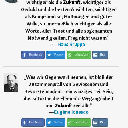
wichtiger als die
Zukunft,
wichtiger als
Geduld und die besten Absichten, wichtiger
als Kompromisse, Hoffnungen und guter
Wille, so unermeßlich wichtiger als alle
Worte, aller Trost und alle sogenannten
Notwendigkeiten. Frag nicht warum.
“
―
Hans Kruppa
Facebook
Twitter
WhatsApp
Bild
„
Was wir Gegenwart nennen, ist bloß der
Zusammenprall von Gewesenem und
Bevorstehendem - ein winziges Teil Sein,
das sofort in die Elemente Vergangenheit
und
Zukunft
zerfällt.
“
―
Eugène Ionesco
Facebook
Twitter
WhatsApp
Bild