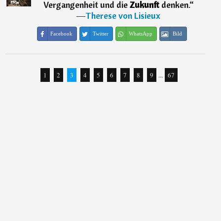
Vergangenheit und die
Zukunft
denken.
“
―
Therese von Lisieux
Facebook
Twitter
WhatsApp
Bild
1
2
3
4
5
6
7
8
9
...
67