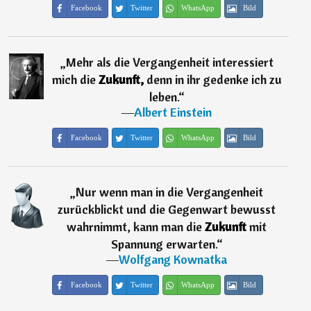
Facebook
Twitter
WhatsApp
Bild
„
Mehr als die Vergangenheit interessiert
mich die
Zukunft,
denn in ihr gedenke ich zu
leben.
“
―
Albert Einstein
Facebook
Twitter
WhatsApp
Bild
„
Nur wenn man in die Vergangenheit
zurückblickt und die Gegenwart bewusst
wahrnimmt, kann man die
Zukunft
mit
Spannung erwarten.
“
―
Wolfgang Kownatka
Facebook
Twitter
WhatsApp
Bild