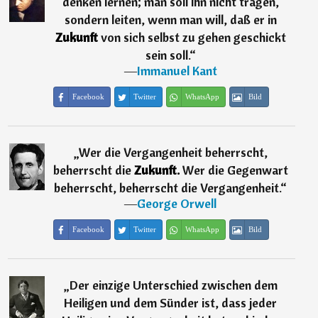
denken lernen; man soll ihn nicht tragen,
sondern leiten, wenn man will, daß er in
Zukunft
von sich selbst zu gehen geschickt
sein soll.
“
―
Immanuel Kant
Facebook
Twitter
WhatsApp
Bild
„
Wer die Vergangenheit beherrscht,
beherrscht die
Zukunft.
Wer die Gegenwart
beherrscht, beherrscht die Vergangenheit.
“
―
George Orwell
Facebook
Twitter
WhatsApp
Bild
„
Der einzige Unterschied zwischen dem
Heiligen und dem Sünder ist, dass jeder