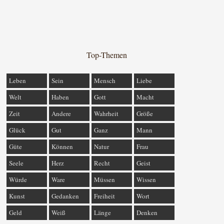
Top-Themen
Leben
Sein
Mensch
Liebe
Welt
Haben
Gott
Macht
Zeit
Andere
Wahrheit
Größe
Glück
Gut
Ganz
Mann
Güte
Können
Natur
Frau
Seele
Herz
Recht
Geist
Würde
Ware
Müssen
Wissen
Kunst
Gedanken
Freiheit
Wort
Geld
Weiß
Länge
Denken