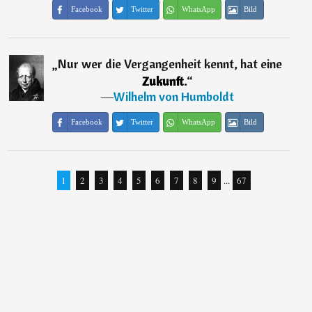
Facebook
Twitter
WhatsApp
Bild
„
Nur wer die Vergangenheit kennt, hat eine
Zukunft.
“
―
Wilhelm von Humboldt
Facebook
Twitter
WhatsApp
Bild
1
2
3
4
5
6
7
8
9
...
67