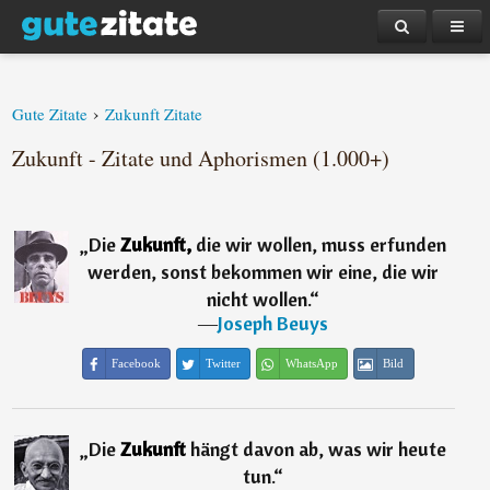
›
Gute Zitate
Zukunft Zitate
Zukunft - Zitate und Aphorismen (1.000+)
„
Die
Zukunft,
die wir wollen, muss erfunden
werden, sonst bekommen wir eine, die wir
nicht wollen.
“
―
Joseph Beuys
Facebook
Twitter
WhatsApp
Bild
„
Die
Zukunft
hängt davon ab, was wir heute
tun.
“