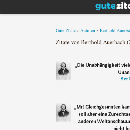
›
›
Gute Zitate
Autoren
Berthold Auerb
Zitate von Berthold Auerbach (
„
Die Unabhängigkeit viel
Unanh
―
Ber
„
Mit Gleichgesinnten kan
soll aber eine Zurecht
anderen Weltanschauun
nicht b