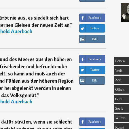
tirbt nie aus, es siedelt sich hart
Facebook
rnen Gleisen der neuen Zeit an.
“
Twitter
thold Auerbach
Bild
 und des Meeres aus den höheren
Facebook
Leben
rfrischender und befruchtender
Welt
Twitter
elt, so kann und muß auch der
Zeit
und Fühlen aus der höheren Region
Bild
r herabgelenkt werden in seinen
Glück
 das Volksgemüt.
“
Güte
thold Auerbach
Seele
Würde
dafür strafen, wenn sie schlecht
Facebook
Kunst
e nicht zwingen, gut zu sein; eine