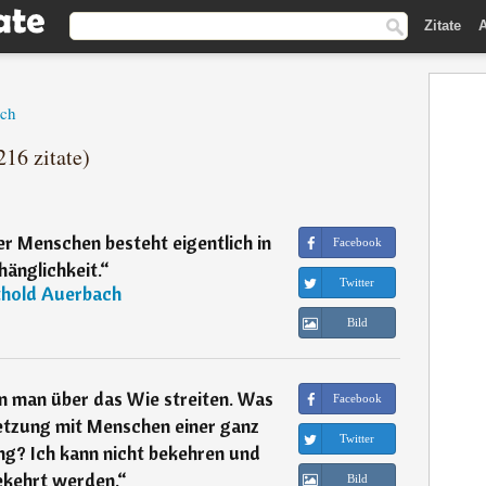
Zitate
A
ach
216 zitate)
er Menschen besteht eigentlich in
Facebook
änglichkeit.
“
Twitter
thold Auerbach
Bild
n man über das Wie streiten. Was
Facebook
setzung mit Menschen einer ganz
Twitter
g? Ich kann nicht bekehren und
ekehrt werden.
“
Bild