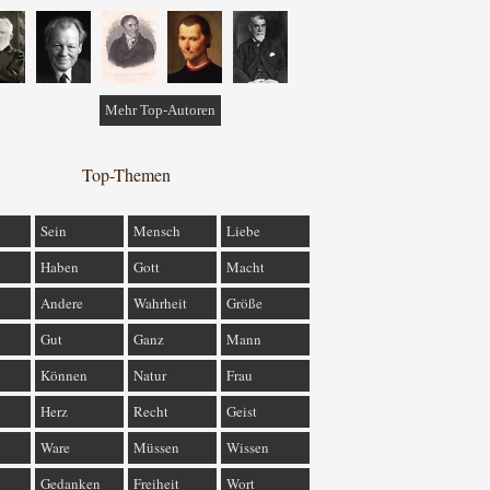
Mehr Top-Autoren
Top-Themen
Sein
Mensch
Liebe
Haben
Gott
Macht
Andere
Wahrheit
Größe
Gut
Ganz
Mann
Können
Natur
Frau
Herz
Recht
Geist
Ware
Müssen
Wissen
Gedanken
Freiheit
Wort