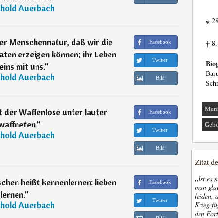
thold Auerbach
28
*
 der Menschennatur, daß wir die
8.
Facebook
†
aten erzeigen können; ihr Leben
Twitter
Biog
eins mit uns.
“
Bar
thold Auerbach
Bild
Schr
Man
 der Waffenlose unter lauter
Facebook
waffneten.
“
Gebo
Twitter
thold Auerbach
Bild
Zitat d
„
Ist es 
chen heißt kennenlernen: lieben
Facebook
man glau
lernen.
“
leiden, 
Twitter
thold Auerbach
Krieg fü
den Fort