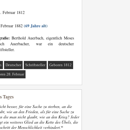
. Februar 1812
(69 Jahre alt)
 Februar 1882
rafie:
Berthold Auerbach, eigentlich Moses
uch Auerbacher, war ein deutscher
iftsteller.
n
Deutscher
Schriftsteller
Geboren 1812
ren 28. Februar
es Tages
nicht besser, für eine Sache zu sterben, an die
bt, wie an den Frieden, als für eine Sache zu
an die man nicht glaubt, wie an den Krieg? Jeder
gt ein weiteres Glied an die Kette des Übels, die
“
schritt der Menschlichkeit verhindert.