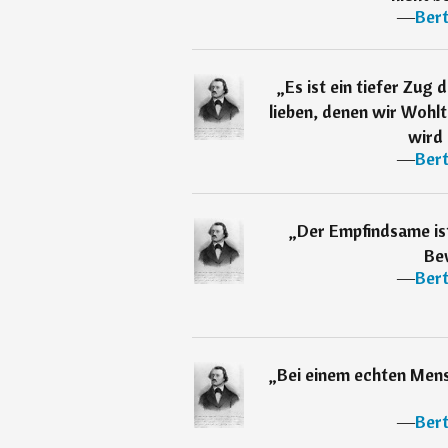
―
Ber
„
Es ist ein tiefer Zug
lieben, denen wir Wohlt
wird 
―
Ber
„
Der Empfindsame ist
Be
―
Ber
„
Bei einem echten Mens
―
Ber