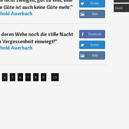
Twitter
 Güte ist auch keine Güte mehr.
“
Geld
thold Auerbach
Bild
, deren Wehe noch die stille Nacht
Facebook
 Vergessenheit einwiegt!
“
Twitter
thold Auerbach
Bild
4
5
6
7
8
9
...
15