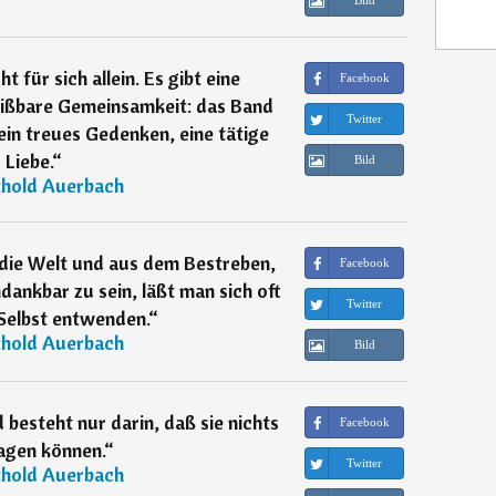
Bild
t für sich allein. Es gibt eine
Facebook
eißbare Gemeinsamkeit: das Band
Twitter
ein treues Gedenken, eine tätige
Liebe.
“
Bild
thold Auerbach
die Welt und aus dem Bestreben,
Facebook
dankbar zu sein, läßt man sich oft
Twitter
 Selbst entwenden.
“
thold Auerbach
Bild
besteht nur darin, daß sie nichts
Facebook
agen können.
“
Twitter
thold Auerbach