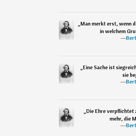
„
Man merkt erst, wenn di
in welchem Gru
―
Ber
„
Eine Sache ist siegrei
sie be
―
Ber
„
Die Ehre verpflichtet
mehr, die 
―
Ber