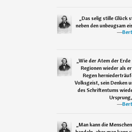
„
Das selig stille Glück s
neben den unbeugsam eise
―
Ber
„
Wie der Atem der Erde
Regionen wieder als e
Regen herniederträuf
Volksgeist, sein Denken 
des Schriftentums wiede
Ursprung,
―
Ber
„
Man kann die Menschen 
handeln, aber man kann si