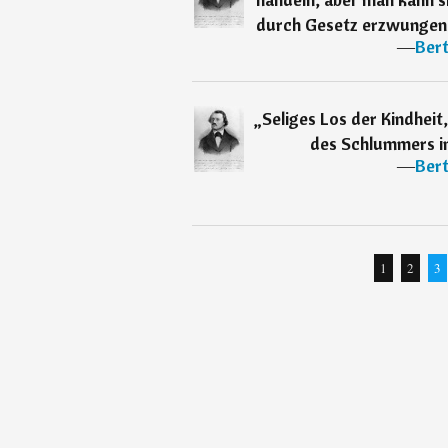
durch Gesetz erzwungene
―
Ber
„
Seliges Los der Kindheit
des Schlummers in
―
Ber
1
2
3