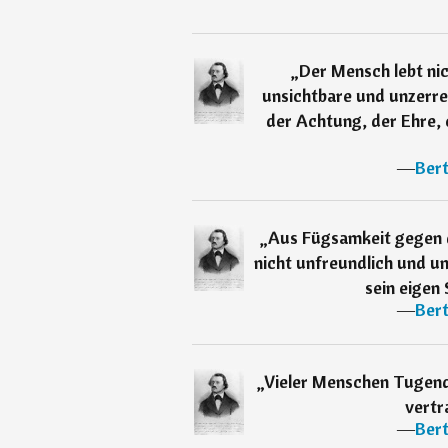
„
Der Mensch lebt nich
unsichtbare und unzerr
der Achtung, der Ehre, 
―
Ber
„
Aus Fügsamkeit gegen 
nicht unfreundlich und un
sein eigen
―
Ber
„
Vieler Menschen Tugend 
vertr
―
Ber