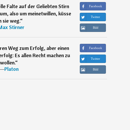
le Falte auf der Geliebten Stirn
Facebook
rum, also um meinetwillen, küsse
Twitter
h sie weg.
“
Max Stirner
Bild
eren Weg zum Erfolg, aber einen
Facebook
rfolg: Es allen Recht machen zu
Twitter
wollen.
“
―
Platon
Bild