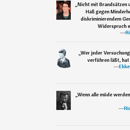
„
Nicht mit Brandsätzen 
Haß gegen Minderhe
diskriminierendem Ger
Widerspruch e
―
R
„
Wer jeder Versuchung 
verführen läßt, hat
―
Ekke
„
Wenn alle müde werden 
―
Ri