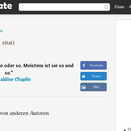
Zitate
A
in
 zitat)
so oder so. Meistens ist sie so und
Facebook
so.
“
Twitter
aldine Chaplin
Bild
 von anderen Autoren
31
*