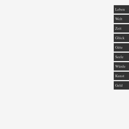
Leben
Welt
Zeit
Glück
Güte
Seele
Würde
Kunst
Geld