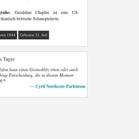
rafie:
Geraldine Chaplin ist eine US-
ikanisch-britische Schauspielerin.
ren 1944
Geboren 31. Juli
es Tages
efon kann einen Geistesblitz töten oder auch
htige Entscheidung, die in diesem Moment
“
ft.
Cyril Northcote Parkinson
—