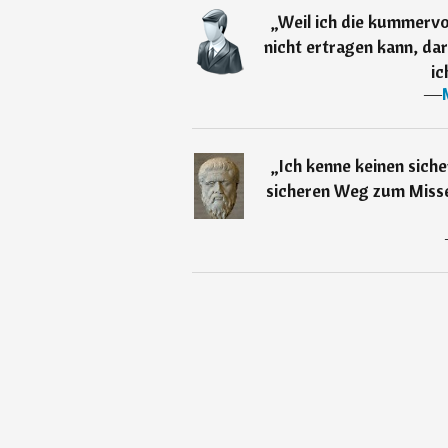
„
Weil ich die kummervol
nicht ertragen kann, da
ic
―
„
Ich kenne keinen sich
sicheren Weg zum Misse