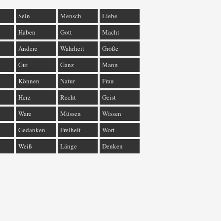
Sein
Mensch
Liebe
Haben
Gott
Macht
Andere
Wahrheit
Größe
Gut
Ganz
Mann
Können
Natur
Frau
Herz
Recht
Geist
Ware
Müssen
Wissen
Gedanken
Freiheit
Wort
Weiß
Länge
Denken