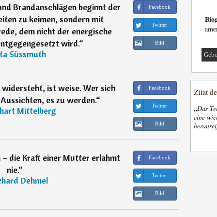
und Brandanschlägen beginnt der
Facebook
iten zu keimen, sondern mit
Biog
Twitter
amer
ede, dem nicht der energische
ntgegengesetzt wird.
“
Bild
ita Süssmuth
Gebo
widersteht, ist weise. Wer sich
Facebook
Zitat d
 Aussichten, es zu werden.
“
Twitter
„
Das Tel
hart Mittelberg
eine wic
Bild
heranrei
– die Kraft einer Mutter erlahmt
Facebook
nie.
“
Twitter
chard Dehmel
Bild