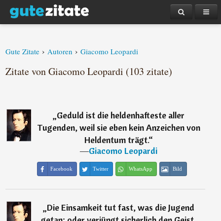
›
›
Gute Zitate
Autoren
Giacomo Leopardi
Zitate von Giacomo Leopardi (103 zitate)
„
Geduld ist die heldenhafteste aller
Tugenden, weil sie eben kein Anzeichen von
Heldentum trägt.
“
―
Giacomo Leopardi
Facebook
Twitter
WhatsApp
Bild
„
Die Einsamkeit tut fast, was die Jugend
getan; oder verjüngt sicherlich den Geist,