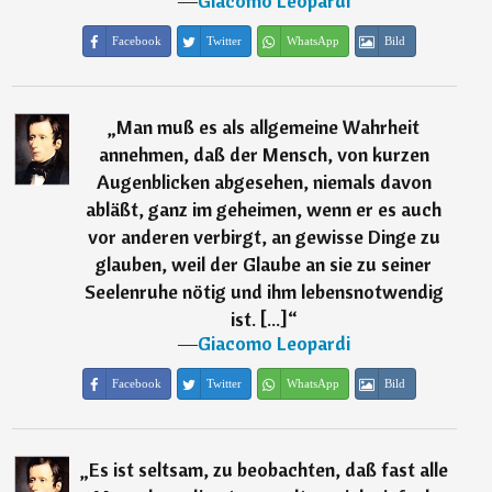
―
Giacomo Leopardi
Facebook
Twitter
WhatsApp
Bild
„
Man muß es als allgemeine Wahrheit
annehmen, daß der Mensch, von kurzen
Augenblicken abgesehen, niemals davon
abläßt, ganz im geheimen, wenn er es auch
vor anderen verbirgt, an gewisse Dinge zu
glauben, weil der Glaube an sie zu seiner
Seelenruhe nötig und ihm lebensnotwendig
ist. [...]
“
―
Giacomo Leopardi
Facebook
Twitter
WhatsApp
Bild
„
Es ist seltsam, zu beobachten, daß fast alle