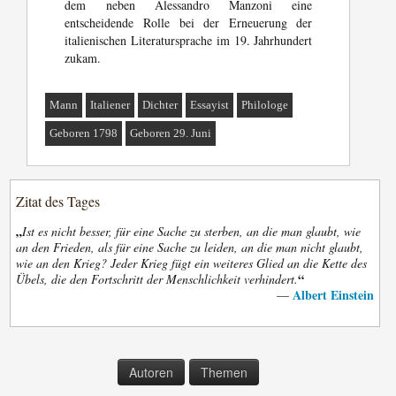
dem neben Alessandro Manzoni eine
entscheidende Rolle bei der Erneuerung der
italienischen Literatursprache im 19. Jahrhundert
zukam.
Mann
Italiener
Dichter
Essayist
Philologe
Geboren 1798
Geboren 29. Juni
Zitat des Tages
„
Ist es nicht besser, für eine Sache zu sterben, an die man glaubt, wie
an den Frieden, als für eine Sache zu leiden, an die man nicht glaubt,
wie an den Krieg? Jeder Krieg fügt ein weiteres Glied an die Kette des
“
Übels, die den Fortschritt der Menschlichkeit verhindert.
Albert Einstein
—
Autoren
Themen