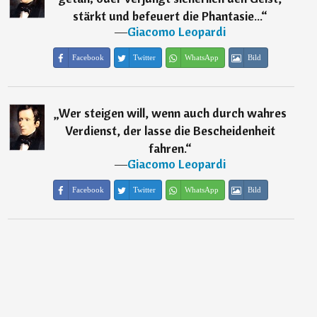
stärkt und befeuert die Phantasie...
“
―
Giacomo Leopardi
Facebook
Twitter
WhatsApp
Bild
„
Wer steigen will, wenn auch durch wahres
Verdienst, der lasse die Bescheidenheit
fahren.
“
―
Giacomo Leopardi
Facebook
Twitter
WhatsApp
Bild