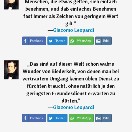
Menschen, die etwas gelten, sich einfach
benehmen, und daß einfaches Benehmen
fast immer als Zeichen von geringem Wert
gilt.
“
―
Giacomo Leopardi
Facebook
Twitter
WhatsApp
Bild
„
Das sind auf dieser Welt schon wahre
Wunder von Biederkeit, von denen man bei
vertrautem Umgang keinen üblen Dienst zu
fürchten braucht, ohne natürlich je den
geringsten Freundesdienst erwarten zu
dürfen.
“
―
Giacomo Leopardi
Facebook
Twitter
WhatsApp
Bild