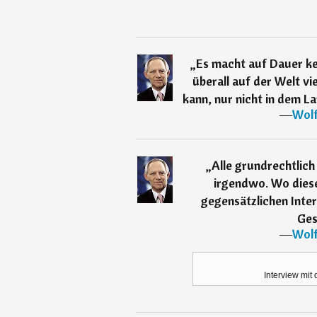
„
Es macht auf Dauer ke
überall auf der Welt v
kann, nur nicht in dem La
―
Wolf
„
Alle grundrechtlic
irgendwo. Wo diese
gegensätzlichen Inter
Ges
―
Wolf
Interview mit