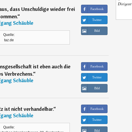
Dirigen
us, dass Unschuldige wieder frei
Facebook
kommen.
“
Twitter
gang Schäuble
Bild
Quelle:
taz.de
nsgesellschaft ist eben auch die
Facebook
es Verbrechens.
“
Twitter
gang Schäuble
Bild
 ist nicht verhandelbar.
“
Facebook
gang Schäuble
Twitter
Quelle:
Bild