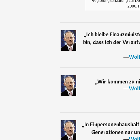
Regierungserklärung zur De
2006, 
„
Ich bleibe Finanzminis
bin, dass ich der Veran
―
Wolf
„
Wir kommen zu ni
―
Wolf
„
In Einpersonenhaushalt
Generationen nur u
―
Wolf