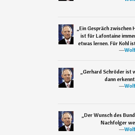
„
Ein Gespräch zwischen 
ist für Lafontaine imme
etwas lernen. Für Kohl is
―
Wolf
„
Gerhard Schröder ist w
dann erkennt,
―
Wolf
„
Der Wunsch des Bundes
Nachfolger we
―
Wolf