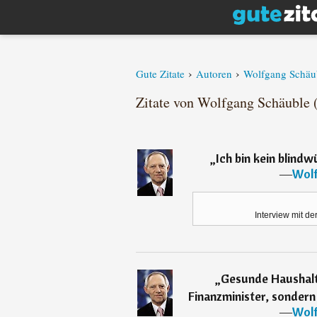
›
›
Gute Zitate
Autoren
Wolfgang Schäu
Zitate von Wolfgang Schäuble (
„
Ich bin kein blindw
―
Wolf
Interview mit der
„
Gesunde Haushalte
Finanzminister, sonder
―
Wolf