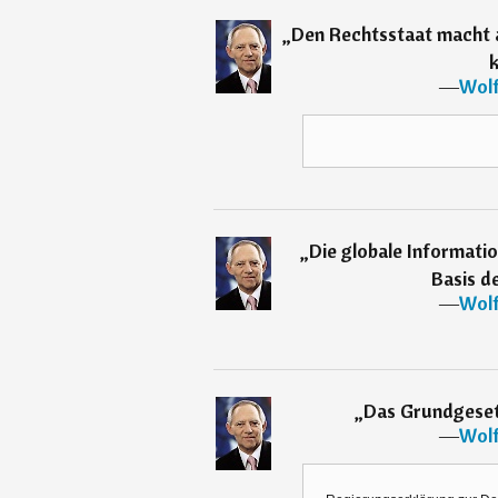
„
Den Rechtsstaat macht a
―
Wolf
„
Die globale Informatio
Basis d
―
Wolf
„
Das Grundgesetz
―
Wolf