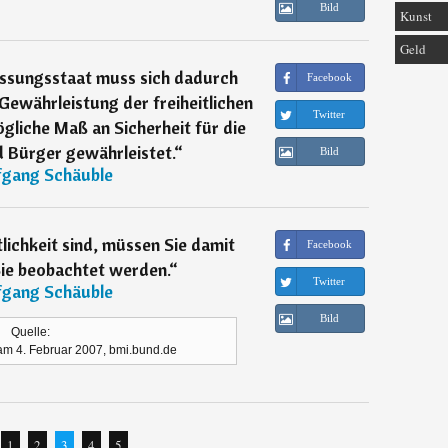
Bild
Kunst
Geld
fassungsstaat muss sich dadurch
Facebook
Gewährleistung der freiheitlichen
Twitter
liche Maß an Sicherheit für die
 Bürger gewährleistet.
“
Bild
gang Schäuble
­lichkeit sind, müssen Sie damit
Facebook
Sie beobachtet werden.
“
Twitter
gang Schäuble
Bild
Quelle:
 am 4. Februar 2007, bmi.bund.de
1
2
3
4
5