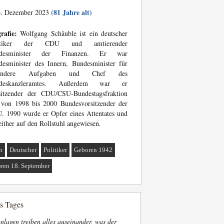
(81 Jahre alt)
. Dezember 2023
rafie:
Wolfgang Schäuble ist ein deutscher
litiker der CDU und amtierender
desminister der Finanzen. Er war
esminister des Innern, Bundesminister für
sondere Aufgaben und Chef des
deskanzleramtes. Außerdem war er
sitzender der CDU/CSU-Bundestagsfraktion
 von 1998 bis 2000 Bundesvorsitzender der
 1990 wurde er Opfer eines Attentates und
seither auf den Rollstuhl angewiesen.
n
Deutscher
Politiker
Geboren 1942
ren 18. September
es Tages
nlagen treiben alles auseinander, was der