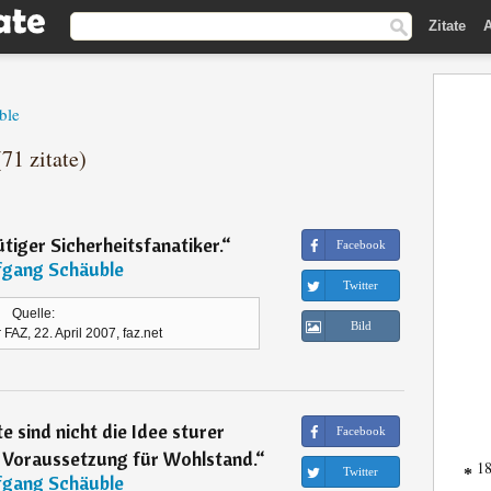
Zitate
A
ble
71 zitate)
ütiger Sicherheitsfanatiker.
“
Facebook
gang Schäuble
Twitter
Quelle:
Bild
 FAZ, 22. April 2007, faz.net
 sind nicht die Idee sturer
Facebook
n Voraussetzung für Wohlstand.
“
18
Twitter
*
gang Schäuble