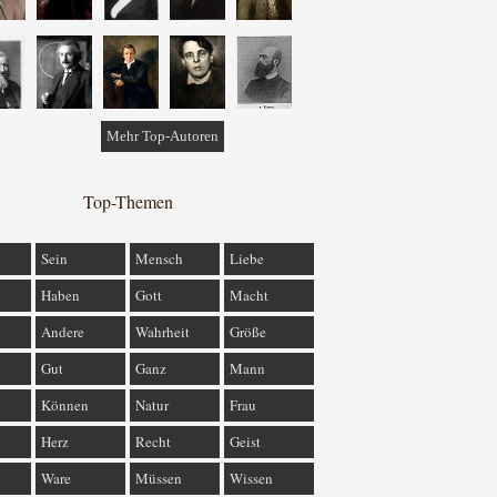
Mehr Top-Autoren
Top-Themen
Sein
Mensch
Liebe
Haben
Gott
Macht
Andere
Wahrheit
Größe
Gut
Ganz
Mann
Können
Natur
Frau
Herz
Recht
Geist
Ware
Müssen
Wissen