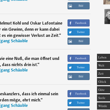
Bild
Helmut Kohl und Oskar Lafontaine
Facebook
r ein Gewinn, denn er kann dabei
Twitter
t es ein gewisser Verlust an Zeit.
“
gang Schäuble
Bild
Leben
ie eine Nuß, die man öffnet und
Facebook
 dass nichts drin ist.
“
Welt
Twitter
gang Schäuble
Zeit
Bild
Glück
Güte
kanzlers, dass ich einmal sein
Facebook
Seele
rden möge, ehrt mich.
“
Twitter
gang Schäuble
Würde