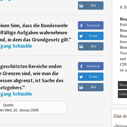
Bild
26
†
Biog
Po
inen Sinn, dass die Bundeswehr
Facebook
Bun
ielfältige Aufgaben wahrnehmen
Bund
Twitter
nd, in dem das Grundgesetz gilt.
“
be
gang Schäuble
Bild
Bun
Vor
und
CDU.
h geschützten Bereiche enden
Facebook
ist 
 Grenzen sind, wie man die
Twitter
essen abgrenzt, ist Sache des
Man
etzgebers.
“
Bild
gang Schäuble
Gebo
Quelle:
 der Welt, 20. Januar 2008
Zitat d
„
Stereoa