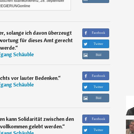
utschen Islamkonferenz, 28. September
REGIERUNGonline
ter, solange ich davon überzeugt
Facebook
twortung für dieses Amt gerecht
Twitter
werde.
“
gang Schäuble
Bild
Facebook
chts vor lauter Bedenken.
“
gang Schäuble
Twitter
Bild
en kann Solidarität zwischen den
Facebook
nvollkommen gelebt werden.
“
Twitter
gang Schäuble