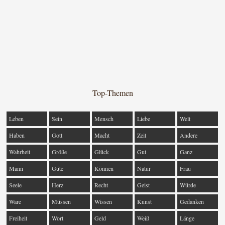
Top-Themen
Leben
Sein
Mensch
Liebe
Welt
Haben
Gott
Macht
Zeit
Andere
Wahrheit
Größe
Glück
Gut
Ganz
Mann
Güte
Können
Natur
Frau
Seele
Herz
Recht
Geist
Würde
Ware
Müssen
Wissen
Kunst
Gedanken
Freiheit
Wort
Geld
Weiß
Länge