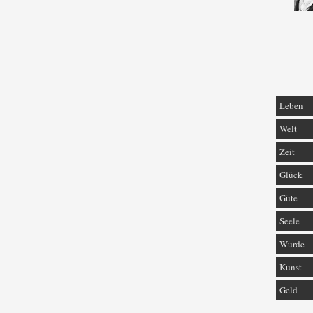
Leben
Welt
Zeit
Glück
Güte
Seele
Würde
Kunst
Geld