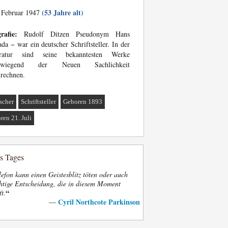
(53 Jahre alt)
 Februar 1947
rafie:
Rudolf Ditzen Pseudonym Hans
ada − war ein deutscher Schriftsteller. In der
eratur sind seine bekanntesten Werke
rwiegend der Neuen Sachlichkeit
rechnen.
scher
Schriftsteller
Geboren 1893
ren 21. Juli
es Tages
efon kann einen Geistesblitz töten oder auch
htige Entscheidung, die in diesem Moment
“
ft.
Cyril Northcote Parkinson
—