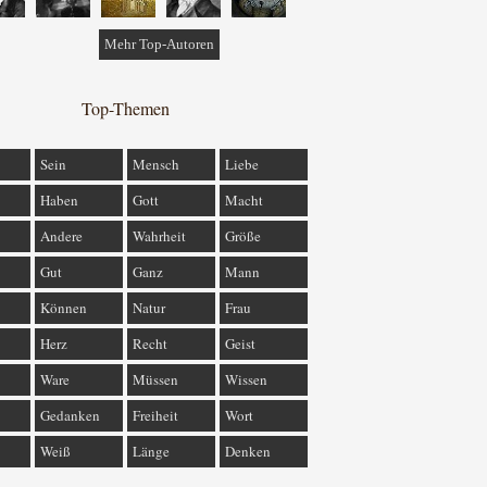
Mehr Top-Autoren
Top-Themen
Sein
Mensch
Liebe
Haben
Gott
Macht
Andere
Wahrheit
Größe
Gut
Ganz
Mann
Können
Natur
Frau
Herz
Recht
Geist
Ware
Müssen
Wissen
Gedanken
Freiheit
Wort
Weiß
Länge
Denken