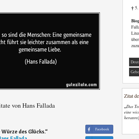
5.
†
Biog
Fall
Lit
übe
zuzu
Deut
Gebo
Zitat d
tate von Hans Fallada
„
Das Tel
eine wic
heranrei
Facebook
e Würze des Glücks.
“
ans Fallada