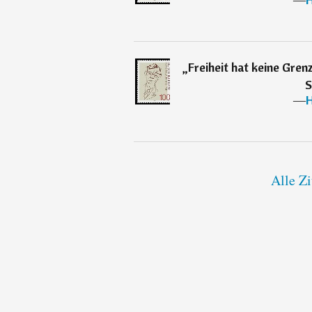
„
Freiheit hat keine Gren
S
―
H
Alle Zi