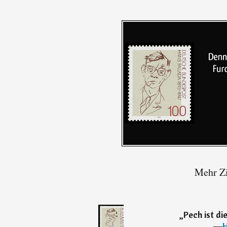
Mehr Zi
„
Pech ist di
―
H