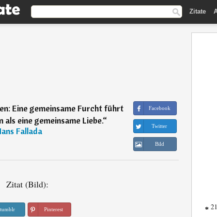
Zitate
A
en: Eine gemeinsame Furcht führt
Facebook
n als eine gemeinsame Liebe.
“
Twitter
ans Fallada
Bild
Zitat (Bild):
21
*
tumblr
Pinterest