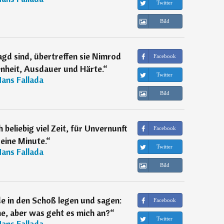
Twitter
Bild
gd sind, übertreffen sie Nimrod
Facebook
enheit, Ausdauer und Härte.
“
Twitter
ans Fallada
Bild
h beliebig viel Zeit, für Unvernunft
Facebook
 eine Minute.
“
Twitter
ans Fallada
Bild
de in den Schoß legen und sagen:
Facebook
e, aber was geht es mich an?
“
Twitter
ans Fallada