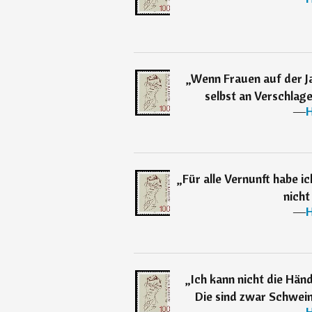
„
Wenn Frauen auf der Ja
selbst an Verschlag
―
H
„
Für alle Vernunft habe ic
nicht
―
H
„
Ich kann nicht die Hän
Die sind zwar Schwein
―
H