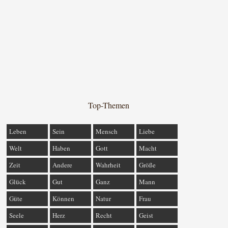
Top-Themen
Leben
Sein
Mensch
Liebe
Welt
Haben
Gott
Macht
Zeit
Andere
Wahrheit
Größe
Glück
Gut
Ganz
Mann
Güte
Können
Natur
Frau
Seele
Herz
Recht
Geist