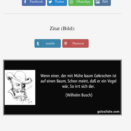
Facebook
Twitter
WhatsApp
Bild
Zitat (Bild):
tumblr
Pinterest