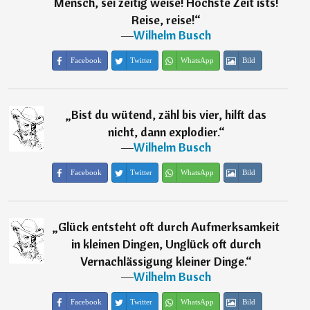
Mensch, sei zeitig weise! Höchste Zeit ists!
Reise, reise!
“
―
Wilhelm Busch
Facebook
Twitter
WhatsApp
Bild
„
Bist du wütend, zähl bis vier, hilft das
nicht, dann explodier.
“
―
Wilhelm Busch
Facebook
Twitter
WhatsApp
Bild
„
Glück entsteht oft durch Aufmerksamkeit
in kleinen Dingen, Unglück oft durch
Vernachlässigung kleiner Dinge.
“
―
Wilhelm Busch
Facebook
Twitter
WhatsApp
Bild