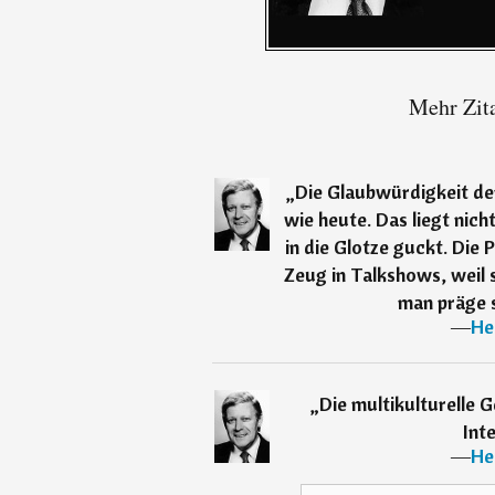
Mehr Zit
„
Die Glaubwürdigkeit der
wie heute. Das liegt nicht
in die Glotze guckt. Die 
Zeug in Talkshows, weil s
man präge si
―
He
„
Die multikulturelle Ge
Inte
―
He