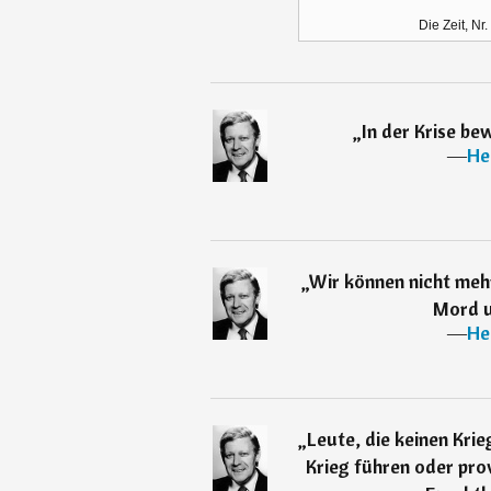
Die Zeit, Nr
„
In der Krise bew
―
He
„
Wir können nicht meh
Mord u
―
He
„
Leute, die keinen Krie
Krieg führen oder prov