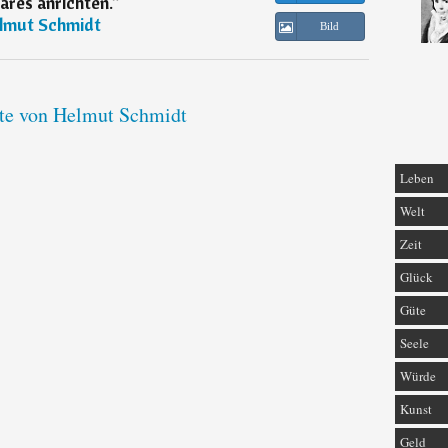
ares anrichten.
“
lmut Schmidt
Bild
ate von Helmut Schmidt
Leben
Welt
Zeit
Glück
Güte
Seele
Würde
Kunst
Geld