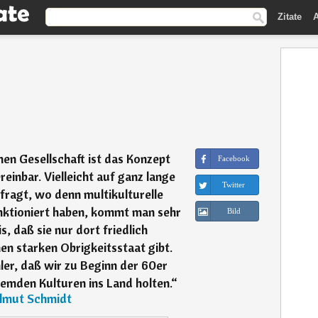
Zitate
A
en Gesellschaft ist das Konzept
Facebook
reinbar. Vielleicht auf ganz lange
Twitter
fragt, wo denn multikulturelle
unktioniert haben, kommt man sehr
Bild
s, daß sie nur dort friedlich
en starken Obrigkeitsstaat gibt.
ler, daß wir zu Beginn der 60er
remden Kulturen ins Land holten.
“
lmut Schmidt