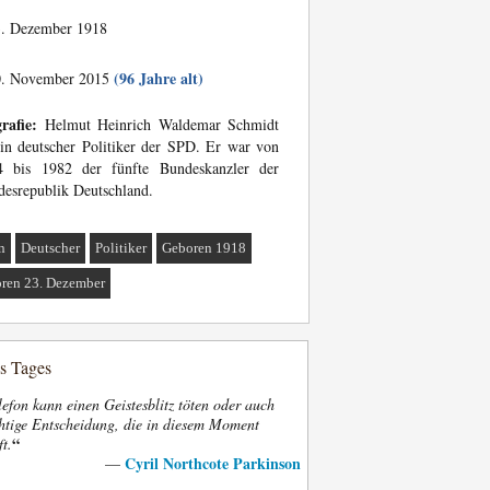
. Dezember 1918
(96 Jahre alt)
. November 2015
rafie:
Helmut Heinrich Waldemar Schmidt
ein deutscher Politiker der SPD. Er war von
4 bis 1982 der fünfte Bundeskanzler der
esrepublik Deutschland.
n
Deutscher
Politiker
Geboren 1918
ren 23. Dezember
es Tages
efon kann einen Geistesblitz töten oder auch
htige Entscheidung, die in diesem Moment
“
ft.
Cyril Northcote Parkinson
—