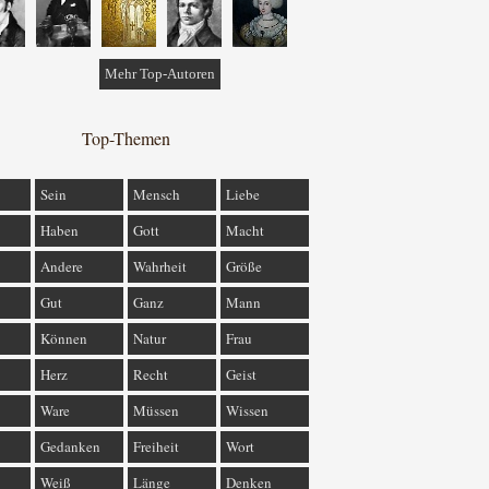
Mehr Top-Autoren
Top-Themen
Sein
Mensch
Liebe
Haben
Gott
Macht
Andere
Wahrheit
Größe
Gut
Ganz
Mann
Können
Natur
Frau
Herz
Recht
Geist
Ware
Müssen
Wissen
Gedanken
Freiheit
Wort
Weiß
Länge
Denken