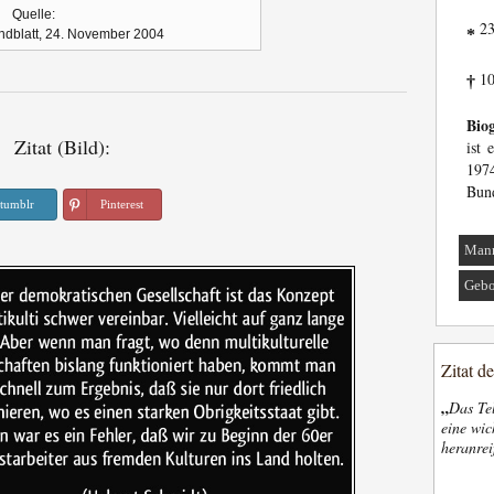
Quelle:
23
*
dblatt, 24. November 2004
10
†
Biog
Zitat (Bild):
ist 
197
Bund
tumblr
Pinterest
Man
Gebo
Zitat d
„
Das Tel
eine wic
heranrei