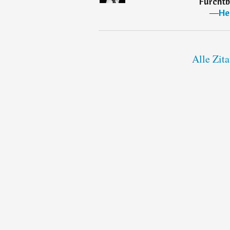
Furchtb
―
He
Alle Zit