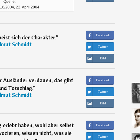
Quelle:
. 18/2004, 22. April 2004
Facebook
eist sich der Charakter.
“
lmut Schmidt
Twitter
Bild
r Ausländer verdauen, das gibt
Facebook
nd Totschlag.
“
Twitter
lmut Schmidt
Bild
g erlebt haben, wohl aber selbst
Facebook
ozieren, wissen nicht, was sie
Twitter