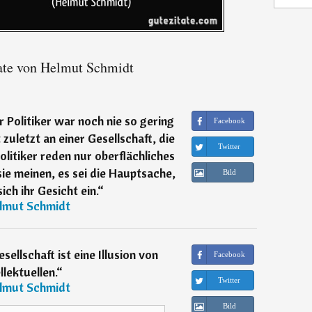
ate von Helmut Schmidt
 Politiker war noch nie so gering
Facebook
 zuletzt an einer Gesellschaft, die
Twitter
Politiker reden nur oberflächliches
ie meinen, es sei die Hauptsache,
Bild
ch ihr Gesicht ein.
“
lmut Schmidt
sellschaft ist eine Illusion von
Facebook
llektuellen.
“
Twitter
lmut Schmidt
Bild