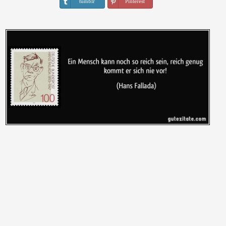
tumblr
Pinterest