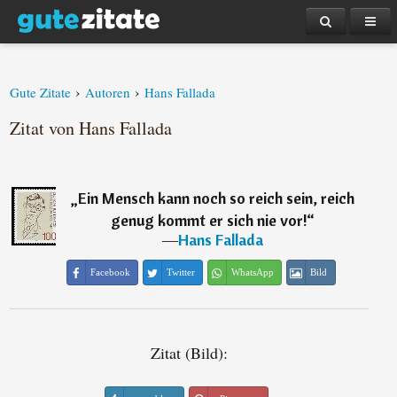
›
›
Gute Zitate
Autoren
Hans Fallada
Zitat von Hans Fallada
„
Ein Mensch kann noch so reich sein, reich
genug kommt er sich nie vor!
“
―
Hans Fallada
Facebook
Twitter
WhatsApp
Bild
Zitat (Bild):