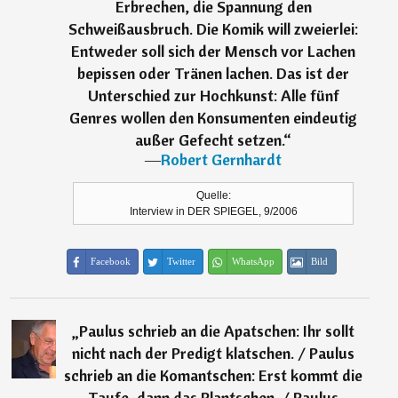
Erbrechen, die Spannung den
Schweißausbruch. Die Komik will zweierlei:
Entweder soll sich der Mensch vor Lachen
bepissen oder Tränen lachen. Das ist der
Unterschied zur Hochkunst: Alle fünf
Genres wollen den Konsumenten eindeutig
außer Gefecht setzen.
“
―
Robert Gernhardt
Quelle:
Interview in DER SPIEGEL, 9/2006
Facebook
Twitter
WhatsApp
Bild
„
Paulus schrieb an die Apatschen: Ihr sollt
nicht nach der Predigt klatschen. / Paulus
schrieb an die Komantschen: Erst kommt die
Taufe, dann das Plantschen. / Paulus