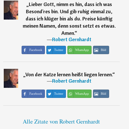
„
Lieber Gott, nimm es hin, dass ich was
Besond'res bin. Und gib ruhig einmal zu,
dass ich klüger bin als du. Preise künftig
meinen Namen, denn sonst setzt es etwas.
Amen.
“
―
Robert Gernhardt
Facebook
Twitter
WhatsApp
Bild
„
Von der Katze lernen heißt liegen lernen.
“
―
Robert Gernhardt
Facebook
Twitter
WhatsApp
Bild
Alle Zitate von Robert Gernhardt