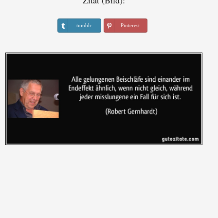
Zitat (Bild):
tumblr
Pinterest