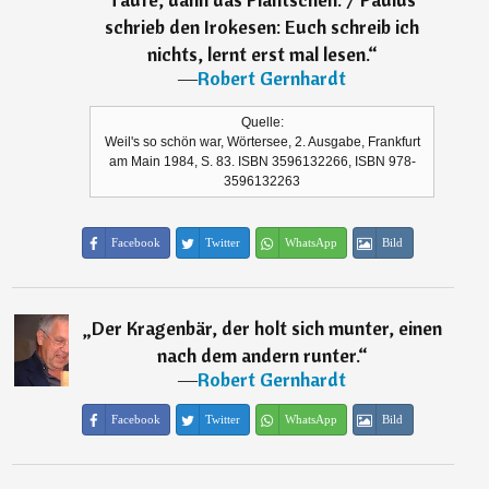
schrieb den Irokesen: Euch schreib ich
nichts, lernt erst mal lesen.
“
―
Robert Gernhardt
Quelle:
Weil's so schön war, Wörtersee, 2. Ausgabe, Frankfurt
am Main 1984, S. 83. ISBN 3596132266, ISBN 978-
3596132263
Facebook
Twitter
WhatsApp
Bild
„
Der Kragenbär, der holt sich munter, einen
nach dem andern runter.
“
―
Robert Gernhardt
Facebook
Twitter
WhatsApp
Bild