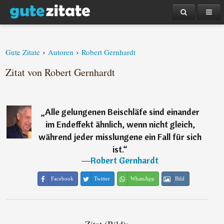
›
›
Gute Zitate
Autoren
Robert Gernhardt
Zitat von Robert Gernhardt
„
Alle gelungenen Beischläfe sind einander
im Endeffekt ähnlich, wenn nicht gleich,
während jeder misslungene ein Fall für sich
ist.
“
―
Robert Gernhardt
Facebook
Twitter
WhatsApp
Bild