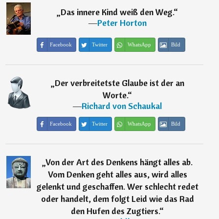
„
Das innere Kind weiß den Weg.
“
―
Peter Horton
Facebook
Twitter
WhatsApp
Bild
„
Der verbreitetste Glaube ist der an
Worte.
“
―
Richard von Schaukal
Facebook
Twitter
WhatsApp
Bild
„
Von der Art des Denkens hängt alles ab.
Vom Denken geht alles aus, wird alles
gelenkt und geschaffen. Wer schlecht redet
oder handelt, dem folgt Leid wie das Rad
den Hufen des Zugtiers.
“