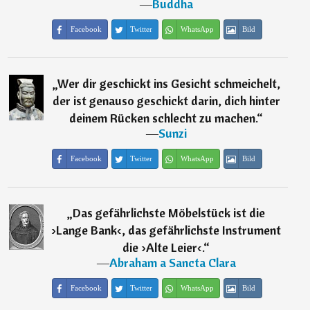
―
Buddha
Facebook
Twitter
WhatsApp
Bild
„
Wer dir geschickt ins Gesicht schmeichelt,
der ist genauso geschickt darin, dich hinter
deinem Rücken schlecht zu machen.
“
―
Sunzi
Facebook
Twitter
WhatsApp
Bild
„
Das gefährlichste Möbelstück ist die
›Lange Bank‹, das gefährlichste Instrument
die ›Alte Leier‹.
“
―
Abraham a Sancta Clara
Facebook
Twitter
WhatsApp
Bild