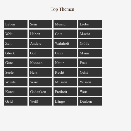
Top-Themen
Leben
Sein
Mensch
Liebe
Welt
Haben
Gott
Macht
Zeit
Andere
Wahrheit
Größe
Glück
Gut
Ganz
Mann
Güte
Können
Natur
Frau
Seele
Herz
Recht
Geist
Würde
Ware
Müssen
Wissen
Kunst
Gedanken
Freiheit
Wort
Geld
Weiß
Länge
Denken