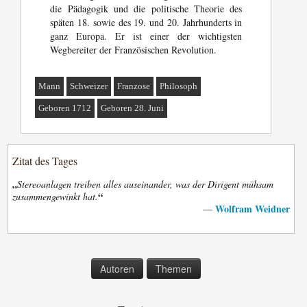
die Pädagogik und die politische Theorie des
späten 18. sowie des 19. und 20. Jahrhunderts in
ganz Europa. Er ist einer der wichtigsten
Wegbereiter der Französischen Revolution.
Mann
Schweizer
Franzose
Philosoph
Geboren 1712
Geboren 28. Juni
Zitat des Tages
„
Stereoanlagen treiben alles auseinander, was der Dirigent mühsam
“
zusammengewinkt hat.
Wolfram Weidner
—
Autoren
Themen