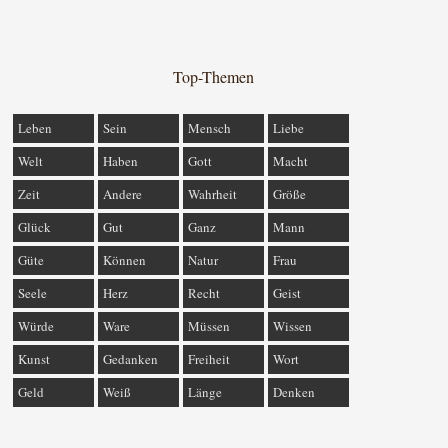
Top-Themen
Leben
Sein
Mensch
Liebe
Welt
Haben
Gott
Macht
Zeit
Andere
Wahrheit
Größe
Glück
Gut
Ganz
Mann
Güte
Können
Natur
Frau
Seele
Herz
Recht
Geist
Würde
Ware
Müssen
Wissen
Kunst
Gedanken
Freiheit
Wort
Geld
Weiß
Länge
Denken