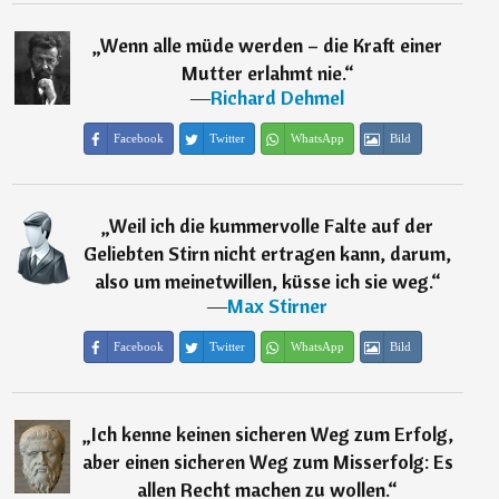
„
Wenn alle müde werden – die Kraft einer
Mutter erlahmt nie.
“
―
Richard Dehmel
Facebook
Twitter
WhatsApp
Bild
„
Weil ich die kummervolle Falte auf der
Geliebten Stirn nicht ertragen kann, darum,
also um meinetwillen, küsse ich sie weg.
“
―
Max Stirner
Facebook
Twitter
WhatsApp
Bild
„
Ich kenne keinen sicheren Weg zum Erfolg,
aber einen sicheren Weg zum Misserfolg: Es
allen Recht machen zu wollen.
“