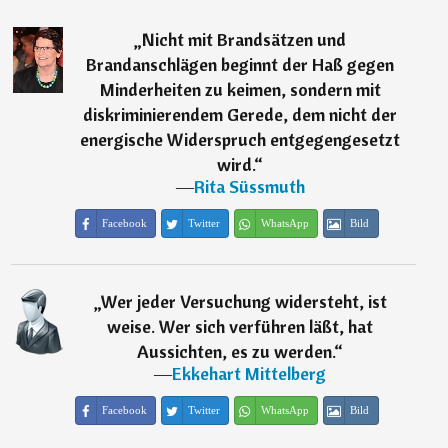
„
Nicht mit Brandsätzen und
Brandanschlägen beginnt der Haß gegen
Minderheiten zu keimen, sondern mit
diskriminierendem Gerede, dem nicht der
energische Widerspruch entgegengesetzt
wird.
“
―
Rita Süssmuth
Facebook
Twitter
WhatsApp
Bild
„
Wer jeder Versuchung widersteht, ist
weise. Wer sich verführen läßt, hat
Aussichten, es zu werden.
“
―
Ekkehart Mittelberg
Facebook
Twitter
WhatsApp
Bild