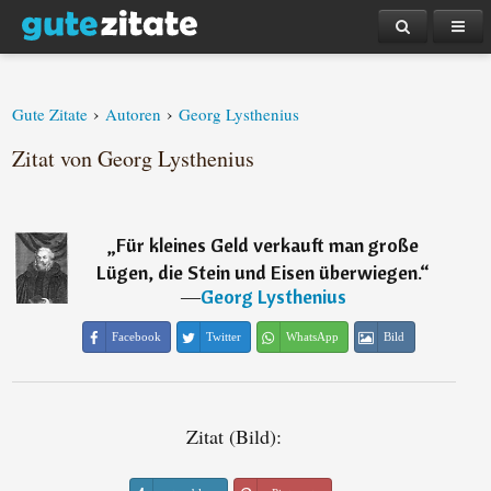
›
›
Gute Zitate
Autoren
Georg Lysthenius
Zitat von Georg Lysthenius
„
Für kleines Geld verkauft man große
Lügen, die Stein und Eisen überwiegen.
“
―
Georg Lysthenius
Facebook
Twitter
WhatsApp
Bild
Zitat (Bild):