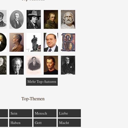
Mehr Top-Autoren
Top-Themen
Sein
Mensch
Liebe
Haben
Gott
Macht