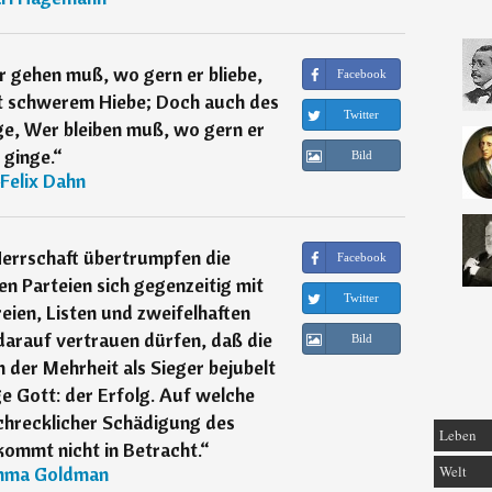
 gehen muß, wo gern er bliebe,
Facebook
it schwerem Hiebe; Doch auch des
Twitter
ge, Wer bleiben muß, wo gern er
ginge.
“
Bild
Felix Dahn
errschaft übertrumpfen die
Facebook
en Parteien sich gegenzeitig mit
Twitter
eien, Listen und zweifelhaften
darauf vertrauen dürfen, daß die
Bild
on der Mehrheit als Sieger bejubelt
ige Gott: der Erfolg. Auf welche
chrecklicher Schädigung des
Leben
kommt nicht in Betracht.
“
Welt
ma Goldman