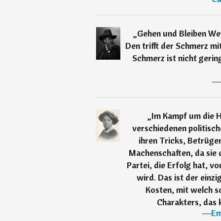
„
Gehen und Bleiben Wer
Den trifft der Schmerz m
Schmerz ist nicht gerin
―
„
Im Kampf um die H
verschiedenen politisch
ihren Tricks, Betrüger
Machenschaften, da sie 
Partei, die Erfolg hat, v
wird. Das ist der einz
Kosten, mit welch s
Charakters, das 
―
Em