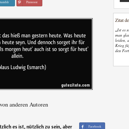
tumblr
Pinterest
Zitat d
„
Ist es 
man glau
leiden, 
Krieg fü
den Fort
 von anderen Autoren
lich es ist, nützlich zu sein, aber
Facebook