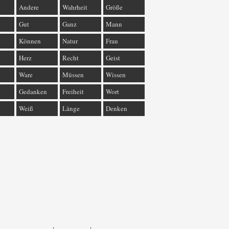
Andere
Wahrheit
Größe
Gut
Ganz
Mann
Können
Natur
Frau
Herz
Recht
Geist
Ware
Müssen
Wissen
Gedanken
Freiheit
Wort
Weiß
Länge
Denken