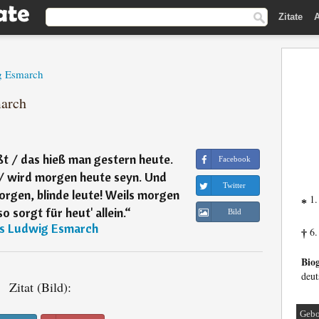
Zitate
A
g Esmarch
march
t / das hieß man gestern heute.
Facebook
/ wird morgen heute seyn. Und
Twitter
orgen, blinde leute! Weils morgen
1.
*
so sorgt für heut' allein.
“
Bild
us Ludwig Esmarch
6.
†
Biog
deut
Zitat (Bild):
Gebo