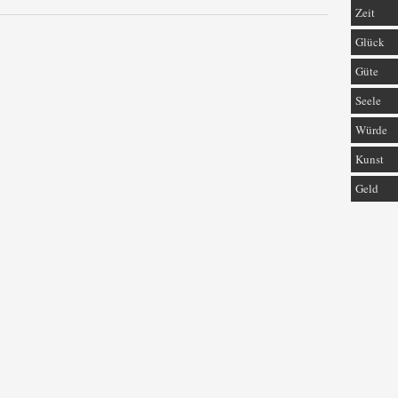
Zeit
Glück
Güte
Seele
Würde
Kunst
Geld