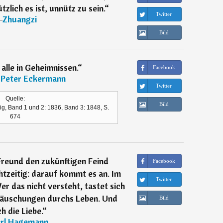
zlich es ist, unnütz zu sein.
“
Twitter
―
Zhuangzi
Bild
alle in Geheimnissen.
“
Facebook
 Peter Eckermann
Twitter
Quelle:
Bild
g, Band 1 und 2: 1836, Band 3: 1848, S.
674
reund den zukünftigen Feind
Facebook
tzeitig: darauf kommt es an. Im
Twitter
er das nicht versteht, tastet sich
ttäuschungen durchs Leben. Und
Bild
h die Liebe.
“
rl Hagemann