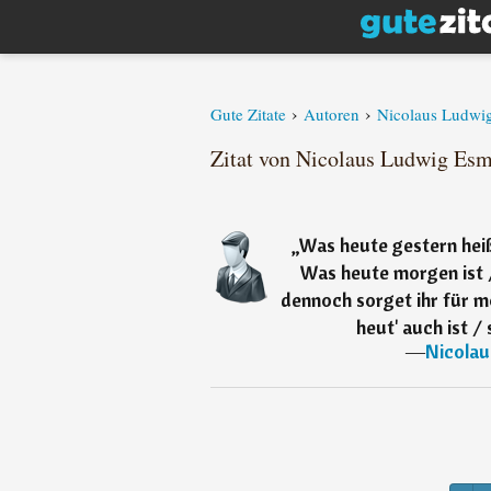
›
›
Gute Zitate
Autoren
Nicolaus Ludwi
Zitat von Nicolaus Ludwig Es
„
Was heute gestern heiß
Was heute morgen ist 
dennoch sorget ihr für m
heut' auch ist / 
―
Nicola