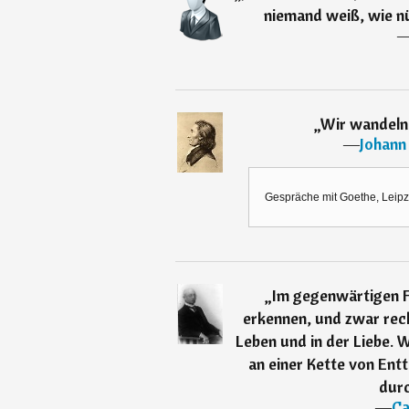
niemand weiß, wie nüt
„
Wir wandeln 
―
Johann
Gespräche mit Goethe, Leipzi
„
Im gegenwärtigen F
erkennen, und zwar rech
Leben und in der Liebe. W
an einer Kette von En
durc
―
Ca