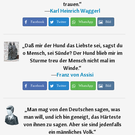
trauen.
“
―
Karl Heinrich Waggerl
Facebook
Twitter
WhatsApp
Bild
„
Daß mir der Hund das Liebste sei, sagst du
o Mensch, sei Sünde? Der Hund blieb mir im
Sturme treu der Mensch nicht mal im
Winde.
“
―
Franz von Assisi
Facebook
Twitter
WhatsApp
Bild
„
Man mag von den Deutschen sagen, was
man will, und ich bin geneigt, das Härteste
von ihnen zu sagen. Aber sie sind jedenfalls
ein männliches Volk.
“