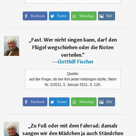
Facebook
Twitter
WhatsApp
Bild
„
Fast. Wer nicht singen kann, darf den
Flügel wegschieben oder die Noten
verteilen.
“
―
Gotthilf Fischer
Quelle:
auf die Frage, ob bei ihm jeder mitsingen dürfe; Stern
Nr. 2/2011, 5. Januar 2011, S. 126.
Facebook
Twitter
WhatsApp
Bild
„
Zu Fuß oder mit dem Fahrrad; damals
sangen wir den Mädchen ja auch Ständchen