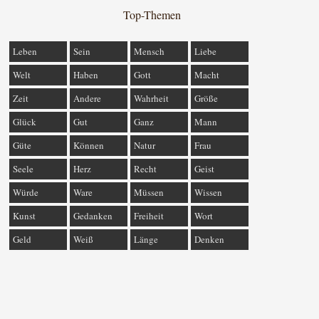
Top-Themen
Leben
Sein
Mensch
Liebe
Welt
Haben
Gott
Macht
Zeit
Andere
Wahrheit
Größe
Glück
Gut
Ganz
Mann
Güte
Können
Natur
Frau
Seele
Herz
Recht
Geist
Würde
Ware
Müssen
Wissen
Kunst
Gedanken
Freiheit
Wort
Geld
Weiß
Länge
Denken