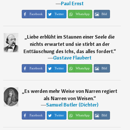
―
Paul Ernst
Facebook
Twitter
WhatsApp
Bild
„
Liebe erblüht im Staunen einer Seele die
nichts erwartet und sie stirbt an der
Enttäuschung des Ichs, das alles fordert.
“
―
Gustave Flaubert
Facebook
Twitter
WhatsApp
Bild
„
Es werden mehr Weise von Narren regiert
als Narren von Weisen.
“
―
Samuel Butler (Dichter)
Facebook
Twitter
WhatsApp
Bild